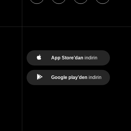
App Store’dan
indirin
Google play’den
indirin