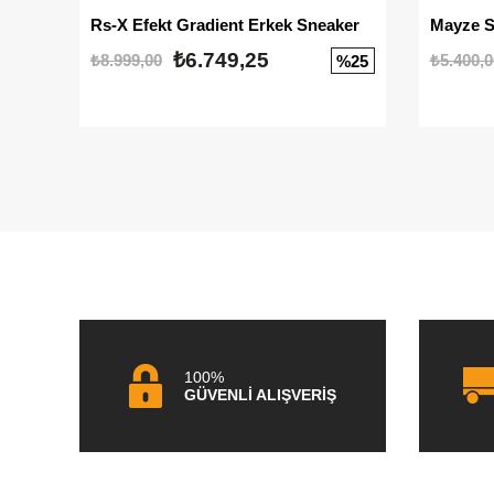
Rs-X Efekt Gradient Erkek Sneaker
₺6.749,25
₺8.999,00
₺5.400,0
%25
100%
GÜVENLİ ALIŞVERİŞ