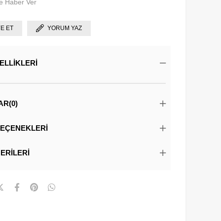
e Haber Ver
YE ET
YORUM YAZ
ELLIKLERI
AR
(0)
EÇENEKLERI
ERILERI