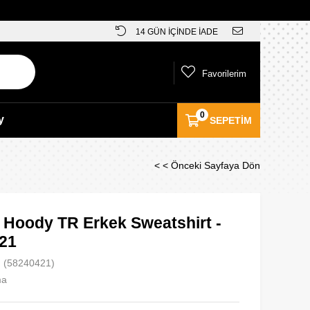
14 GÜN İÇİNDE İADE
Favorilerim
0
y
SEPETIM
< < Önceki Sayfaya Dön
 Hoody TR Erkek Sweatshirt -
21
(58240421)
ma