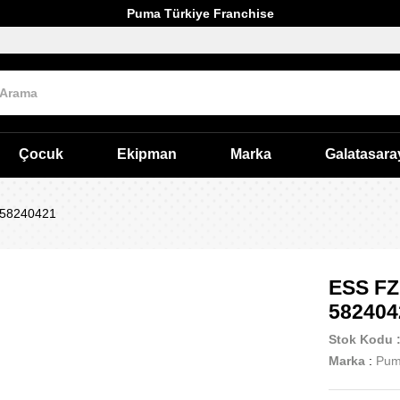
Puma Türkiye Franchise
Çocuk
Ekipman
Marka
Galatasara
 58240421
ESS FZ
582404
Stok Kodu
Marka
:
Pu