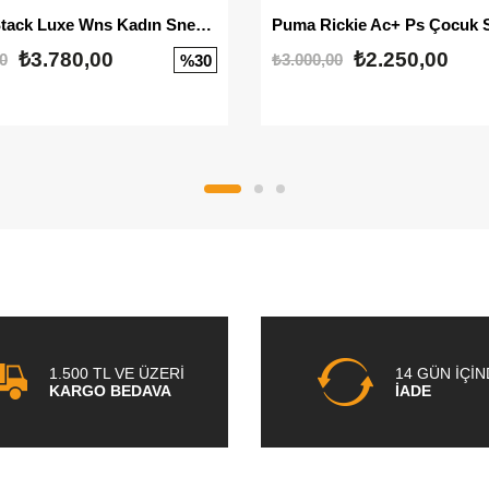
Mayze Stack Luxe Wns Kadın Sneaker
Puma Rickie Ac+ Ps Çocuk 
₺3.780,00
₺2.250,00
0
₺3.000,00
%30
1.500 TL VE ÜZERİ
14 GÜN İÇİ
KARGO BEDAVA
İADE