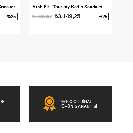
Sneaker
Arch Fit - Touristy Kadın Sandalet
Big
₺3.149,25
₺4.199,00
₺3.1
%25
%25
NDE
%100 ORİJİNAL
ÜRÜN GARANTİSİ