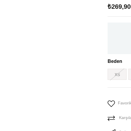
₺269,90
Beden
XS
Favoril
Karşıla