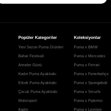
Popüler Kategoriler
Koleksiyonlar
Yeni Sezon Puma Ürünleri
Puma x BMW
Bahar Festivali
Puma x Mercedes
Anneler Günü
Puma x Ferrari
Kadın Puma Ayakkabı
Puma x Fenerbahçe
Erkek Puma Ayakkabı
Puma x Spongebob
Çocuk Puma Ayakkabı
Puma x Smurfs
Motorsport
Puma x Palermo
Kadın
Puma x Lemlem