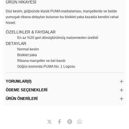
ÜRÜN HİKAYESİ
Düz kesim, göğsünde klasik PUMA markalaması, manşetlerde ve belde
yumuşak ribana detayları bulunan bu bisiklet yaka kazakla kendini rahat
hisset.
ÖZELLİKLER & FAYDALAR
En az %20 geri dönüştürülmüş malzemeden üretildi
DETAYLAR
Normal kesim
Bisiklet yaka
Ribana manşetler ve bel bandı
Göğüs kısmında PUMA No. 1 Logosu
YORUMLAR
(0)
ÖDEME SEÇENEKLERI
ÜRÜN ÖNERILERI