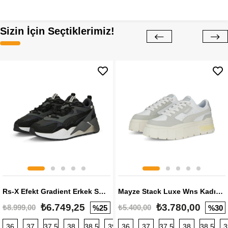
Sizin İçin Seçtiklerimiz!
Rs-X Efekt Gradient Erkek Sneaker
Mayze Stack Luxe Wns Kadın Sneaker
₺6.749,25
₺3.780,00
₺8.999,00
₺5.400,00
%25
%30
36
37
37,5
38
38,5
39
36
40
37
40,5
37,5
41
38
42
38,5
42,5
3