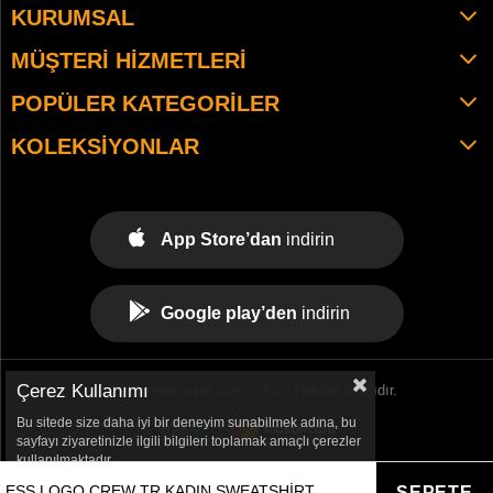
KURUMSAL
MÜŞTERI HIZMETLERI
POPÜLER KATEGORILER
KOLEKSIYONLAR
App Store’dan
indirin
Google play’den
indirin
Çerez Kullanımı
© 2021 tekemspor.com. - Tüm Hakları Saklıdır.
Bu sitede size daha iyi bir deneyim sunabilmek adına, bu
sayfayı ziyaretinizle ilgili bilgileri toplamak amaçlı çerezler
kullanılmaktadır.
ESS LOGO CREW TR KADIN SWEATSHIRT