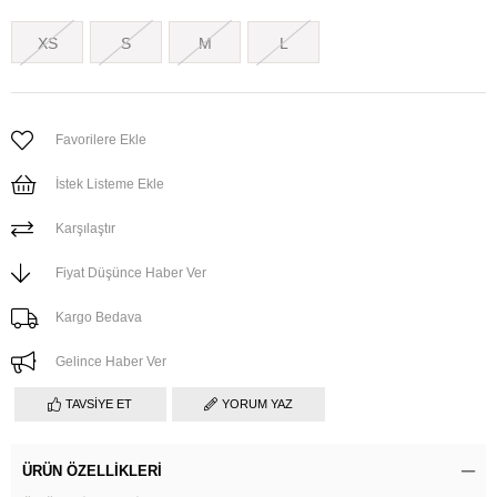
XS
S
M
L
Favorilere Ekle
İstek Listeme Ekle
Karşılaştır
Fiyat Düşünce Haber Ver
Kargo Bedava
Gelince Haber Ver
TAVSIYE ET
YORUM YAZ
ÜRÜN ÖZELLIKLERI