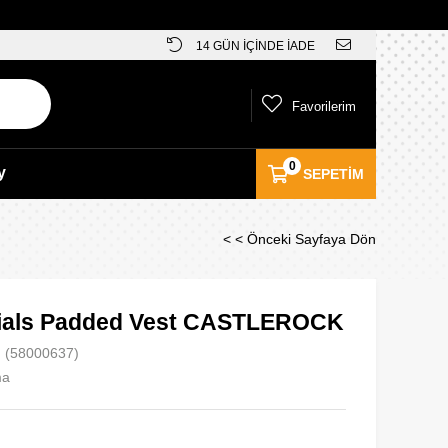
14 GÜN İÇİNDE İADE
Favorilerim
0
y
SEPETIM
< < Önceki Sayfaya Dön
ials Padded Vest CASTLEROCK
(58000637)
ma