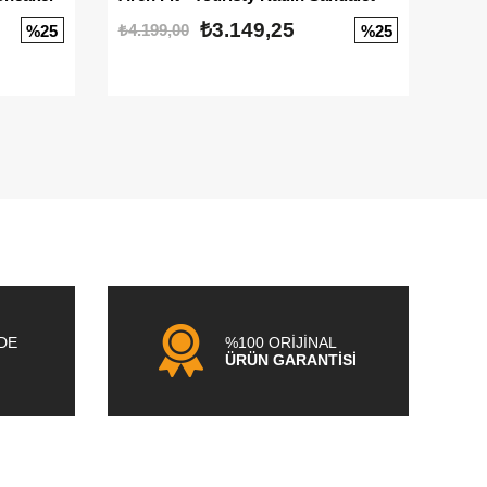
₺3.149,25
₺4.199,00
₺3.1
%25
%25
NDE
%100 ORİJİNAL
ÜRÜN GARANTİSİ