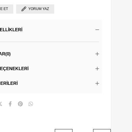
YE ET
YORUM YAZ
ELLIKLERI
AR
(0)
EÇENEKLERI
ERILERI