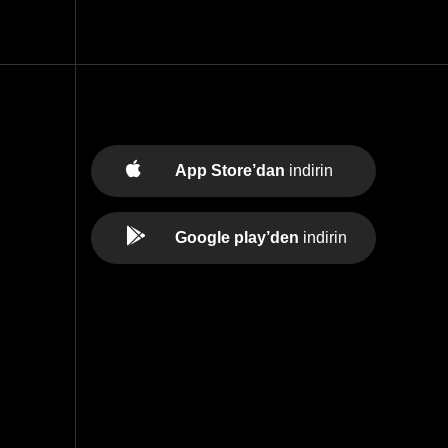
App Store’dan
indirin
Google play’den
indirin