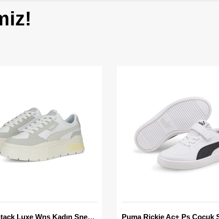
miz!
Mayze Stack Luxe Wns Kadın Sneaker
Puma Rickie Ac+ Ps Çocuk 