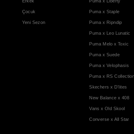
Erkek
Puma x Liberty
Çocuk
Puma x Staple
Yeni Sezon
Puma x Ripndip
Puma x Leo Lunatic
Puma Melo x Toxic
Puma x Suede
Puma x Velophasis
Puma x RS Collectio
Skechers x D'lites
New Balance x 408
Vans x Old Skool
Converse x All Star