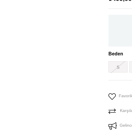
Beden
S
Favoril
Karşıla
Gelinc