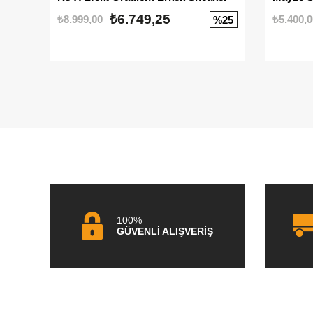
₺6.749,25
₺8.999,00
₺5.400,0
%25
100%
GÜVENLİ ALIŞVERİŞ