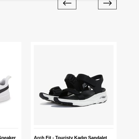
Sneaker
Arch Fit - Touristy Kadın Sandalet
Big