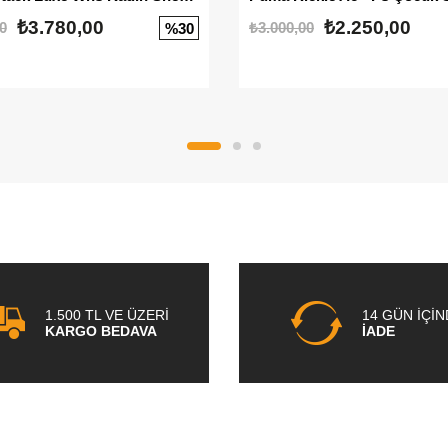
₺3.780,00
₺2.250,00
0
₺3.000,00
%30
1.500 TL VE ÜZERİ
14 GÜN İÇİ
KARGO BEDAVA
İADE