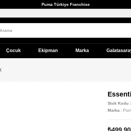
Puma Türkiye Franchise
Çocuk
Ekipman
Marka
Galatasara
K
Essent
Stok Kodu
Marka
:
Pu
₺499,90