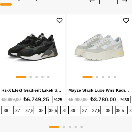
Rs-X Efekt Gradient Erkek Sneaker
Mayze Stack Luxe Wns Kadın Sneaker
₺6.749,25
₺3.780,00
₺8.999,00
₺5.400,00
%25
%30
36
37
37,5
38
38,5
39
36
40
37
40,5
37,5
41
38
42
38,5
42,5
3