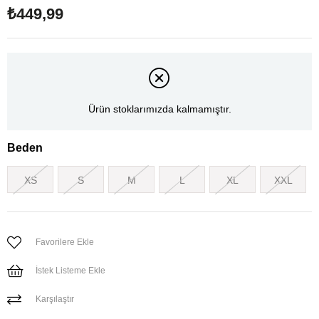
₺449,99
Ürün stoklarımızda kalmamıştır.
Beden
XS
S
M
L
XL
XXL
Favorilere Ekle
İstek Listeme Ekle
Karşılaştır