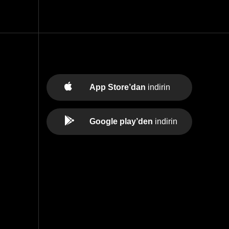
App Store’dan
indirin
Google play’den
indirin