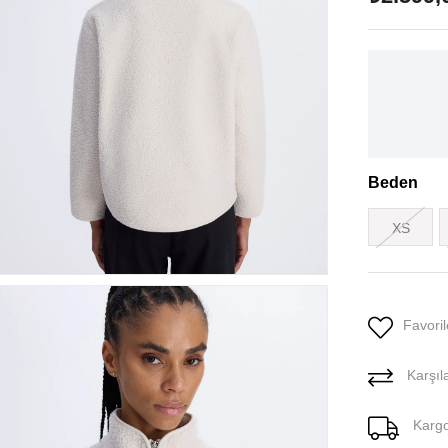
Beden
XS
Favoril
Karşıla
Karg