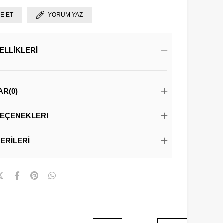
YE ET
YORUM YAZ
ELLIKLERI
AR
(0)
EÇENEKLERI
ERILERI