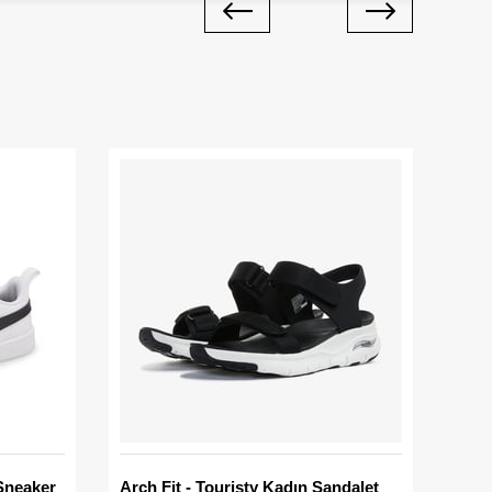
Sneaker
Arch Fit - Touristy Kadın Sandalet
Big