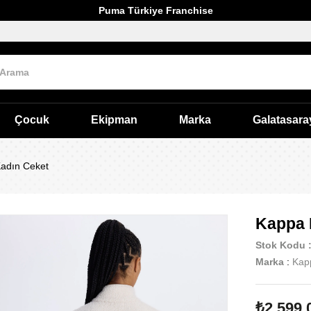
Puma Türkiye Franchise
Çocuk
Ekipman
Marka
Galatasara
Kadın Ceket
Kappa 
Stok Kodu
Marka
:
Kap
₺2.599,