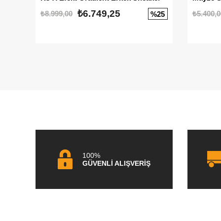
₺6.749,25
₺8.999,00
₺5.400,0
%25
100%
GÜVENLİ ALIŞVERİŞ