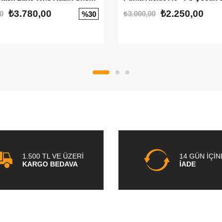
₺3.780,00
₺2.250,00
0
₺3.000,00
%30
1.500 TL VE ÜZERİ
14 GÜN İÇİ
KARGO BEDAVA
İADE