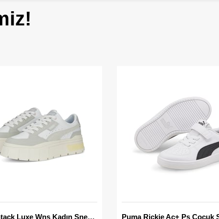
miz!
Mayze Stack Luxe Wns Kadın Sneaker
Puma Rickie Ac+ Ps Çocuk 