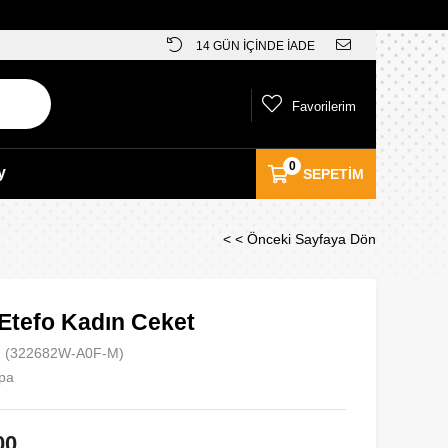
14 GÜN İÇİNDE İADE
Favorilerim
0
y
SEPETIM
< < Önceki Sayfaya Dön
Etefo Kadın Ceket
(322682W-A0F-M)
pa
00