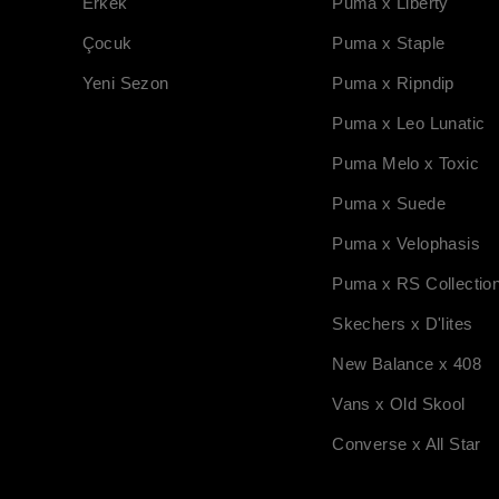
Erkek
Puma x Liberty
Çocuk
Puma x Staple
Yeni Sezon
Puma x Ripndip
Puma x Leo Lunatic
Puma Melo x Toxic
Puma x Suede
Puma x Velophasis
Puma x RS Collectio
Skechers x D'lites
New Balance x 408
Vans x Old Skool
Converse x All Star