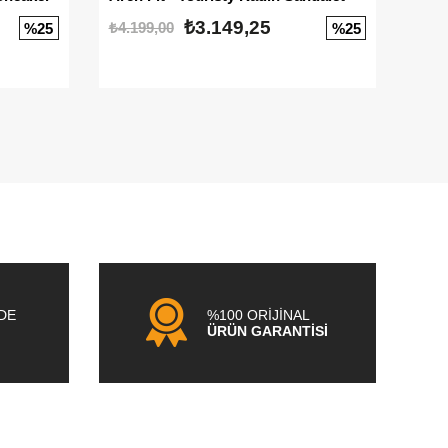
₺3.149,25
₺4.199,00
₺3.1
%25
%25
NDE
%100 ORİJİNAL
ÜRÜN GARANTİSİ