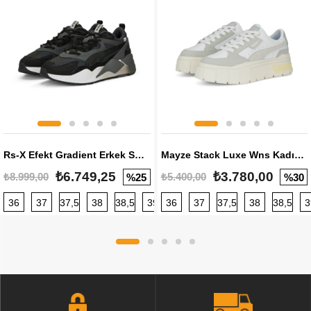
Rs-X Efekt Gradient Erkek Sneaker
Mayze Stack Luxe Wns Kadın Sneaker
₺6.749,25
₺3.780,00
₺8.999,00
₺5.400,00
%25
%30
36
37
37,5
38
38,5
39
36
40
37
40,5
37,5
41
38
42
38,5
42,5
3