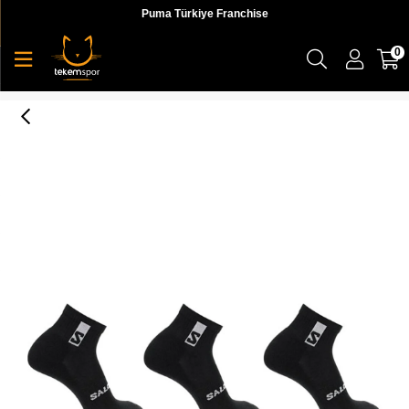
Puma Türkiye Franchise
0
Everyday Ankle 3-Pack Unisex Çorap