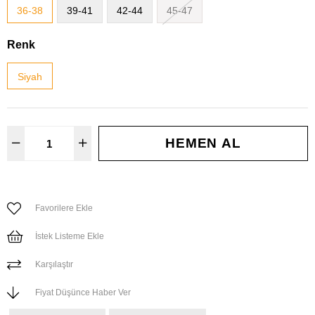
36-38
39-41
42-44
45-47
Renk
Siyah
Favorilere Ekle
İstek Listeme Ekle
Karşılaştır
Fiyat Düşünce Haber Ver