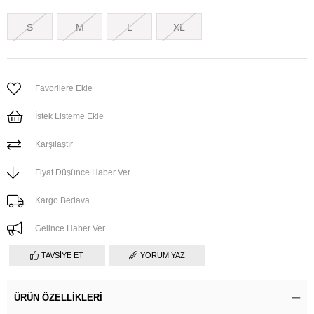
S
M
L
XL
Favorilere Ekle
İstek Listeme Ekle
Karşılaştır
Fiyat Düşünce Haber Ver
Kargo Bedava
Gelince Haber Ver
TAVSIYE ET
YORUM YAZ
ÜRÜN ÖZELLIKLERI