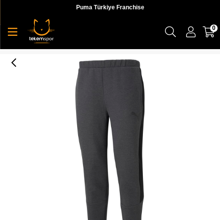
Puma Türkiye Franchise
0
Evostripe Core Pants Erkek Eşofman Altı