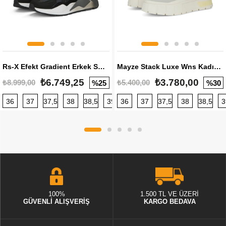
Rs-X Efekt Gradient Erkek Sneaker
Mayze Stack Luxe Wns Kadın Sneaker
₺6.749,25
₺3.780,00
₺8.999,00
₺5.400,00
%25
%30
36
37
37,5
38
38,5
39
36
40
37
40,5
37,5
41
38
42
38,5
42,5
3
100%
1.500 TL VE ÜZERİ
GÜVENLİ ALIŞVERİŞ
KARGO BEDAVA