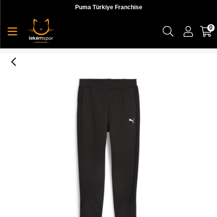
Puma Türkiye Franchise
0
Evostripe High-Waist Pants Kadın Eşofman Altı