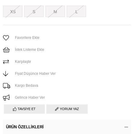
XS
S
M
L
Favorilere Ekle
İstek Listeme Ekle
Karşılaştır
Fiyat Düşünce Haber Ver
Kargo Bedava
Gelince Haber Ver
TAVSIYE ET
YORUM YAZ
ÜRÜN ÖZELLIKLERI