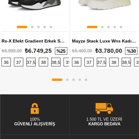
Rs-X Efekt Gradient Erkek Sneaker
Mayze Stack Luxe Wns Kadın Sneaker
₺6.749,25
₺3.780,00
₺8.999,00
₺5.400,00
%25
%30
36
37
37,5
38
38,5
39
36
40
37
40,5
37,5
41
38
42
38,5
42,5
3
100%
1.500 TL VE ÜZERİ
GÜVENLİ ALIŞVERİŞ
KARGO BEDAVA