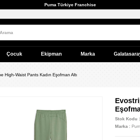
Puma Türkiye Franchise
Çocuk
Ekipman
Marka
Galatasara
pe High-Waist Pants Kadın Eşofman Altı
Evostr
Eşofma
Stok Kodu
Marka
:
Pu