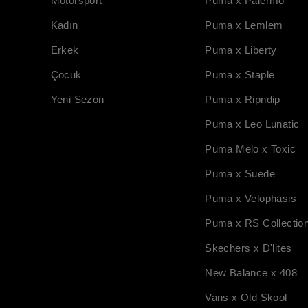
Motorsport
Puma x Palermo
Kadın
Puma x Lemlem
Erkek
Puma x Liberty
Çocuk
Puma x Staple
Yeni Sezon
Puma x Ripndip
Puma x Leo Lunatic
Puma Melo x Toxic
Puma x Suede
Puma x Velophasis
Puma x RS Collectio
Skechers x D'lites
New Balance x 408
Vans x Old Skool