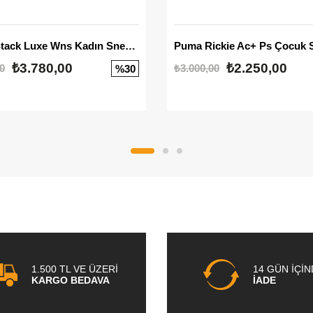
Mayze Stack Luxe Wns Kadın Sneaker
Puma Rickie Ac+ Ps Çocuk 
₺3.780,00
₺2.250,00
0
₺3.000,00
%30
1.500 TL VE ÜZERİ
14 GÜN İÇİ
KARGO BEDAVA
İADE