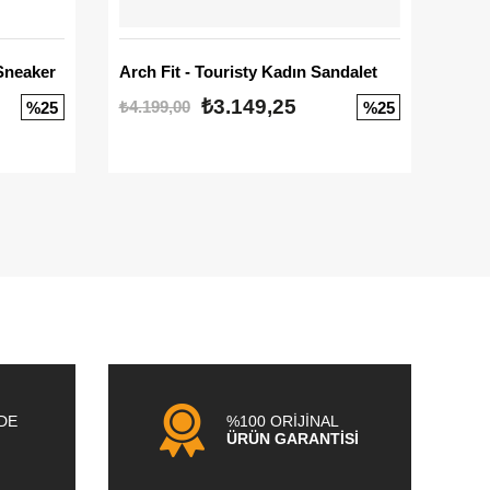
Sneaker
Arch Fit - Touristy Kadın Sandalet
Big
₺3.149,25
₺4.199,00
₺3.1
%25
%25
NDE
%100 ORİJİNAL
ÜRÜN GARANTİSİ