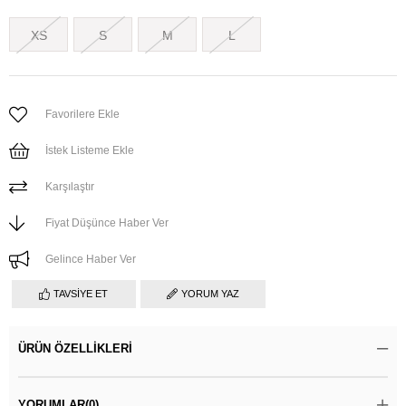
XS
S
M
L
Favorilere Ekle
İstek Listeme Ekle
Karşılaştır
Fiyat Düşünce Haber Ver
Gelince Haber Ver
TAVSIYE ET
YORUM YAZ
ÜRÜN ÖZELLIKLERI
YORUMLAR
(0)