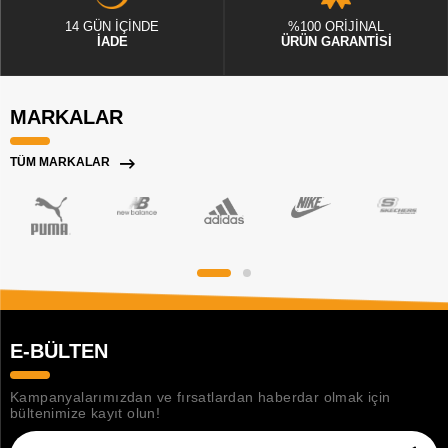
14 GÜN İÇİNDE
%100 ORİJİNAL
İADE
ÜRÜN GARANTİSİ
MARKALAR
TÜM MARKALAR
E-BÜLTEN
Kampanyalarımızdan ve fırsatlardan haberdar olmak için
bültenimize kayıt olun!