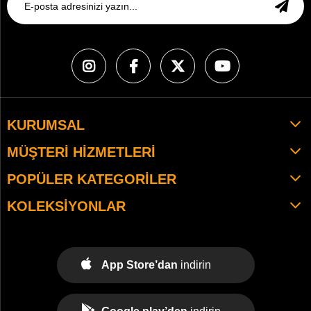
KURUMSAL
MÜŞTERI HIZMETLERI
POPÜLER KATEGORILER
KOLEKSIYONLAR
App Store’dan
indirin