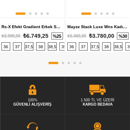
Rs-X Efekt Gradient Erkek Sneaker
Mayze Stack Luxe Wns Kadın Sneaker
₺6.749,25
₺3.780,00
₺8.999,00
₺5.400,00
%25
%30
36
37
37,5
38
38,5
39
36
40
37
40,5
37,5
41
38
42
38,5
42,5
3
100%
1.500 TL VE ÜZERİ
GÜVENLİ ALIŞVERİŞ
KARGO BEDAVA