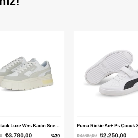
miz!
Mayze Stack Luxe Wns Kadın Sneaker
Puma Rickie Ac+ Ps Çocuk 
₺3.780,00
₺2.250,00
0
₺3.000,00
%30