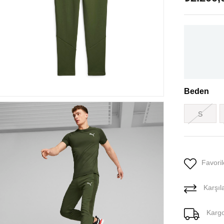
Beden
S
Favoril
Karşıla
Karg