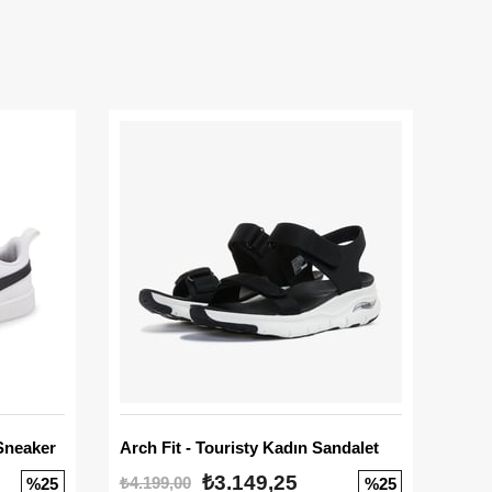
Sneaker
Arch Fit - Touristy Kadın Sandalet
Big
₺3.149,25
₺4.199,00
₺3.1
%25
%25