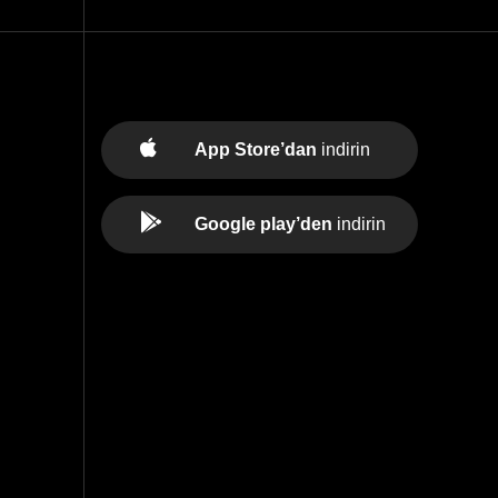
App Store’dan
indirin
Google play’den
indirin