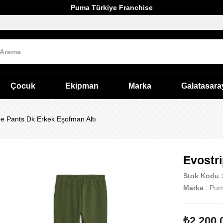
Puma Türkiye Franchise
Çocuk
Ekipman
Marka
Galatasara
pe Pants Dk Erkek Eşofman Altı
Evostr
Stok Kodu
Marka
:
Pu
₺2.200,