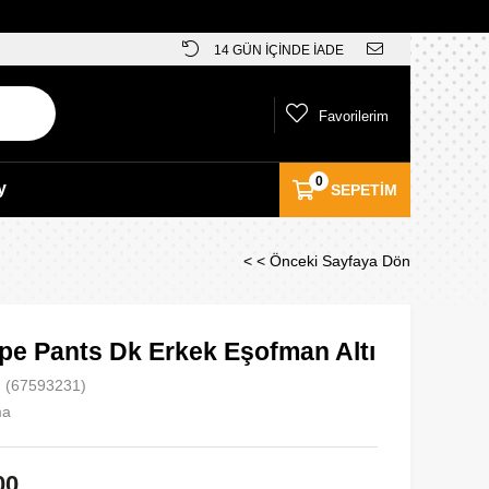
14 GÜN İÇİNDE İADE
Favorilerim
0
y
SEPETIM
< < Önceki Sayfaya Dön
ipe Pants Dk Erkek Eşofman Altı
(67593231)
ma
00