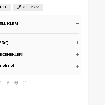
YE ET
YORUM YAZ
ELLIKLERI
AR
(0)
EÇENEKLERI
ERILERI