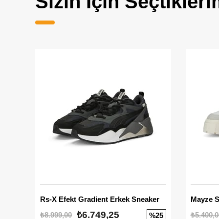
Sizin İçin Seçtikleri
Rs-X Efekt Gradient Erkek Sneaker
₺6.749,25
₺8.999,00
₺5.400,0
%25