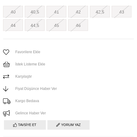
40
40,5
41
42
42,5
43
44
44,5
45
46
Favorilere Ekle
İstek Listeme Ekle
Karşılaştır
Fiyat Düşünce Haber Ver
Kargo Bedava
Gelince Haber Ver
TAVSIYE ET
YORUM YAZ