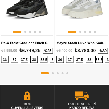
Rs-X Efekt Gradient Erkek Sneaker
Mayze Stack Luxe Wns Kadın Sneaker
₺6.749,25
₺3.780,00
₺8.999,00
₺5.400,00
%25
%30
36
37
37,5
38
38,5
39
36
40
37
40,5
37,5
41
38
42
38,5
42,5
3
100%
1.500 TL VE ÜZERİ
GÜVENLİ ALIŞVERİŞ
KARGO BEDAVA