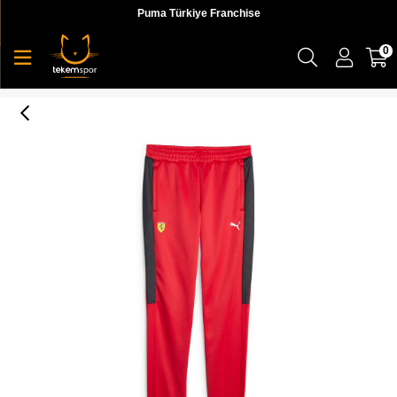
Puma Türkiye Franchise
0
Ferrari Race Mt7 Track Pants Erkek Eşofman Altı