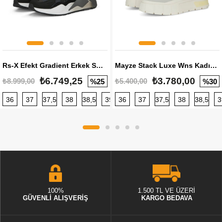
Rs-X Efekt Gradient Erkek Sneaker
Mayze Stack Luxe Wns Kadın Sneaker
₺6.749,25
₺3.780,00
₺8.999,00
₺5.400,00
%25
%30
36
37
37,5
38
38,5
39
36
40
37
40,5
37,5
41
38
42
38,5
42,5
3
100%
1.500 TL VE ÜZERİ
GÜVENLİ ALIŞVERİŞ
KARGO BEDAVA