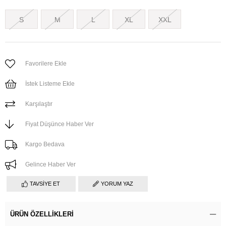
S
M
L
XL
XXL
Favorilere Ekle
İstek Listeme Ekle
Karşılaştır
Fiyat Düşünce Haber Ver
Kargo Bedava
Gelince Haber Ver
TAVSIYE ET
YORUM YAZ
ÜRÜN ÖZELLIKLERI