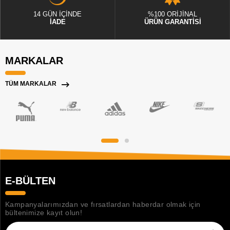
14 GÜN İÇİNDE
%100 ORİJİNAL
İADE
ÜRÜN GARANTİSİ
MARKALAR
TÜM MARKALAR
E-BÜLTEN
Kampanyalarımızdan ve fırsatlardan haberdar olmak için
bültenimize kayıt olun!