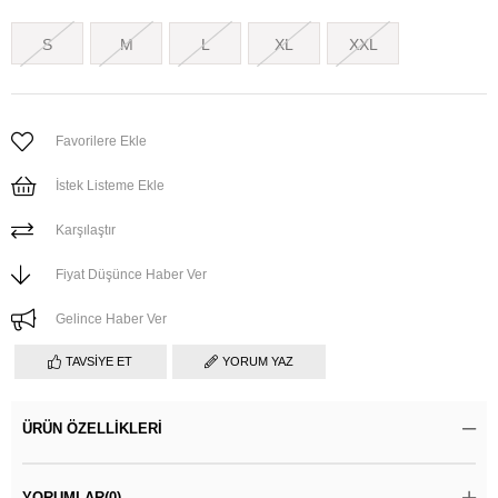
S
M
L
XL
XXL
Favorilere Ekle
İstek Listeme Ekle
Karşılaştır
Fiyat Düşünce Haber Ver
Gelince Haber Ver
TAVSIYE ET
YORUM YAZ
ÜRÜN ÖZELLIKLERI
YORUMLAR
(0)