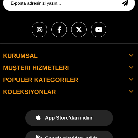
KURUMSAL
MÜŞTERI HIZMETLERI
POPÜLER KATEGORILER
KOLEKSIYONLAR
App Store’dan
indirin