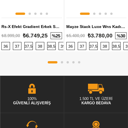
Rs-X Efekt Gradient Erkek Sneaker
Mayze Stack Luxe Wns Kadın Sneaker
₺6.749,25
₺3.780,00
₺8.999,00
₺5.400,00
%25
%30
36
37
37,5
38
38,5
39
36
40
37
40,5
37,5
41
38
42
38,5
42,5
3
100%
1.500 TL VE ÜZERİ
GÜVENLİ ALIŞVERİŞ
KARGO BEDAVA