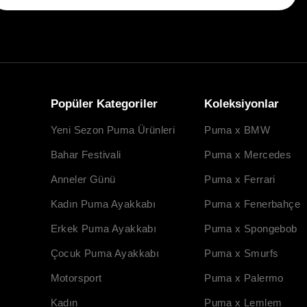
Popüler Kategoriler
Koleksiyonlar
Yeni Sezon Puma Ürünleri
Puma x BMW
Bahar Festivali
Puma x Mercedes
Anneler Günü
Puma x Ferrari
Kadın Puma Ayakkabı
Puma x Fenerbahçe
Erkek Puma Ayakkabı
Puma x Spongebob
Çocuk Puma Ayakkabı
Puma x Smurfs
Motorsport
Puma x Palermo
Kadın
Puma x Lemlem