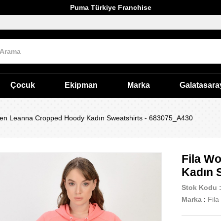
Puma Türkiye Franchise
Çocuk
Ekipman
Marka
Galatasara
en Leanna Cropped Hoody Kadın Sweatshirts - 683075_A430
Fila W
Kadın 
Stok Kodu
Marka
:
Fila