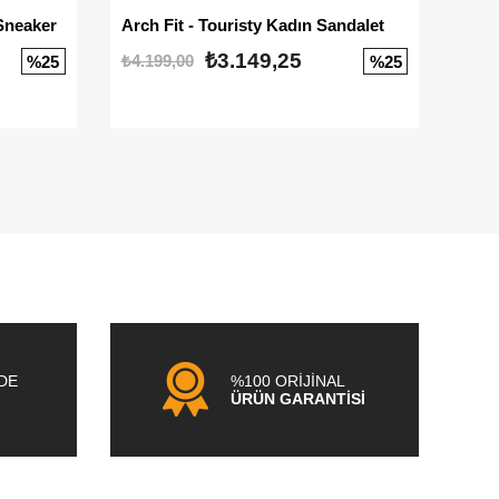
Sneaker
Arch Fit - Touristy Kadın Sandalet
Big
₺3.149,25
₺4.199,00
₺3.1
%25
%25
NDE
%100 ORİJİNAL
ÜRÜN GARANTİSİ