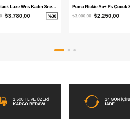
Mayze Stack Luxe Wns Kadın Sneaker
Puma Rickie Ac+ Ps Çocuk 
₺3.780,00
₺2.250,00
0
₺3.000,00
%30
1.500 TL VE ÜZERİ
14 GÜN İÇİ
KARGO BEDAVA
İADE