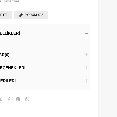
e Haber Ver
YE ET
YORUM YAZ
ELLIKLERI
AR
(0)
EÇENEKLERI
ERILERI