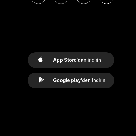
App Store’dan
indirin
Google play’den
indirin