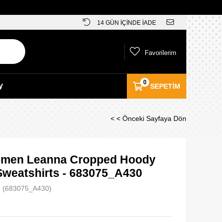
14 GÜN İÇİNDE İADE
Favorilerim
0
y
SEPETIM
< < Önceki Sayfaya Dön
omen Leanna Cropped Hoody
Sweatshirts - 683075_A430
(683075_A430)