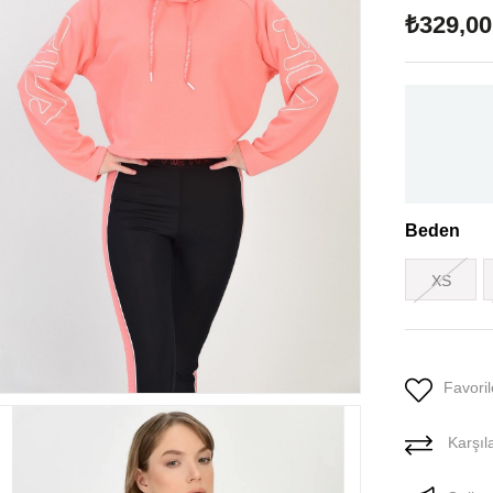
₺329,00
Beden
XS
Favoril
Karşıla