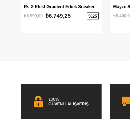
Rs-X Efekt Gradient Erkek Sneaker
₺6.749,25
₺8.999,00
₺5.400,0
%25
100%
GÜVENLİ ALIŞVERİŞ