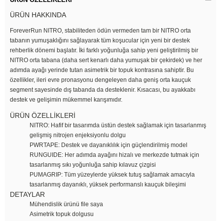
ÜRÜN HAKKINDA
ForeverRun NITRO, stabiliteden ödün vermeden tam bir NITRO orta
tabanın yumuşaklığını sağlayarak tüm koşucular için yeni bir destek
rehberlik dönemi başlatır. İki farklı yoğunluğa sahip yeni geliştirilmiş bir
NITRO orta tabana (daha sert kenarlı daha yumuşak bir çekirdek) ve her
adımda ayağı yerinde tutan asimetrik bir topuk kontrasına sahiptir. Bu
özellikler, ileri evre pronasyonu dengeleyen daha geniş orta kauçuk
segment sayesinde dış tabanda da desteklenir. Kısacası, bu ayakkabı
destek ve gelişimin mükemmel karışımıdır.
ÜRÜN ÖZELLİKLERİ
NITRO: Hafif bir tasarımda üstün destek sağlamak için tasarlanmış
gelişmiş nitrojen enjeksiyonlu dolgu
PWRTAPE: Destek ve dayanıklılık için güçlendirilmiş model
RUNGUIDE: Her adımda ayağını hizalı ve merkezde tutmak için
tasarlanmış sıkı yoğunluğa sahip kılavuz çizgisi
PUMAGRIP: Tüm yüzeylerde yüksek tutuş sağlamak amacıyla
tasarlanmış dayanıklı, yüksek performanslı kauçuk bileşimi
DETAYLAR
Mühendislik ürünü file saya
Asimetrik topuk dolgusu