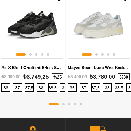
Rs-X Efekt Gradient Erkek Sneaker
Mayze Stack Luxe Wns Kadın Sneaker
₺6.749,25
₺3.780,00
₺8.999,00
₺5.400,00
%25
%30
36
37
37,5
38
38,5
39
36
40
37
40,5
37,5
41
38
42
38,5
42,5
3