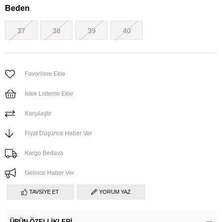
Beden
37
38
39
40
Favorilere Ekle
İstek Listeme Ekle
Karşılaştır
Fiyat Düşünce Haber Ver
Kargo Bedava
Gelince Haber Ver
TAVSIYE ET
YORUM YAZ
ÜRÜN ÖZELLIKLERI