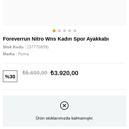
Foreverrun Nitro Wns Kadın Spor Ayakkabı
Stok Kodu
(37775809)
Marka
:
Puma
₺3.920,00
₺5.600,00
30
Ürün stoklarımızda kalmamıştır.