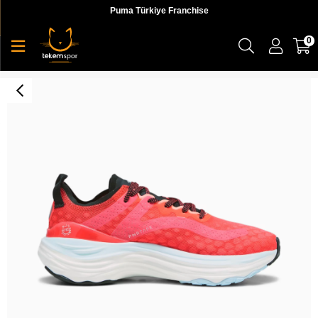
Puma Türkiye Franchise
0
Foreverrun Nitro Wns Kadın Spor Ayakkabı