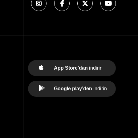
App Store’dan
indirin
Google play’den
indirin