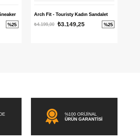
Sneaker
Arch Fit - Touristy Kadın Sandalet
Big
₺3.149,25
₺4.199,00
₺3.1
%25
%25
NDE
%100 ORİJİNAL
ÜRÜN GARANTİSİ