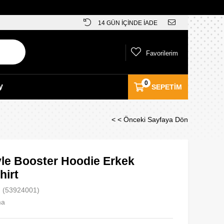
14 GÜN İÇİNDE İADE
Favorilerim
0
y
SEPETIM
< < Önceki Sayfaya Dön
yle Booster Hoodie Erkek
hirt
(53924001)
ma