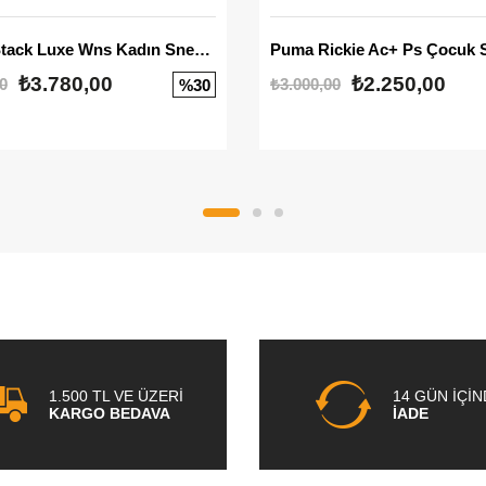
Mayze Stack Luxe Wns Kadın Sneaker
Puma Rickie Ac+ Ps Çocuk 
₺3.780,00
₺2.250,00
0
₺3.000,00
%30
1.500 TL VE ÜZERİ
14 GÜN İÇİ
KARGO BEDAVA
İADE