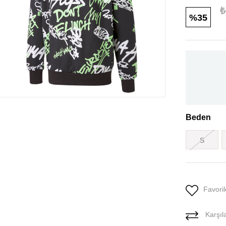
₺
35
Beden
S
Favoril
Karşıla