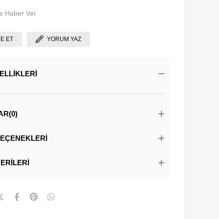
e Haber Ver
YE ET
YORUM YAZ
ELLIKLERI
AR
(0)
EÇENEKLERI
ERILERI