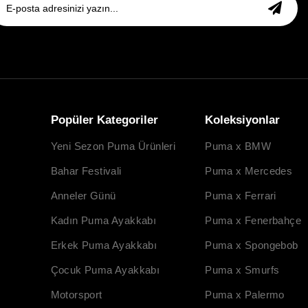
Popüler Kategoriler
Koleksiyonlar
Yeni Sezon Puma Ürünleri
Puma x BMW
Bahar Festivali
Puma x Mercedes
Anneler Günü
Puma x Ferrari
Kadın Puma Ayakkabı
Puma x Fenerbahçe
Erkek Puma Ayakkabı
Puma x Spongebob
Çocuk Puma Ayakkabı
Puma x Smurfs
Motorsport
Puma x Palermo