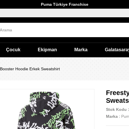
Puma Türkiye Franchise
Çocuk
Ekipman
Marka
Galatasara
 Booster Hoodie Erkek Sweatshirt
Freest
Sweats
Stok Kodu
Marka
:
Pu