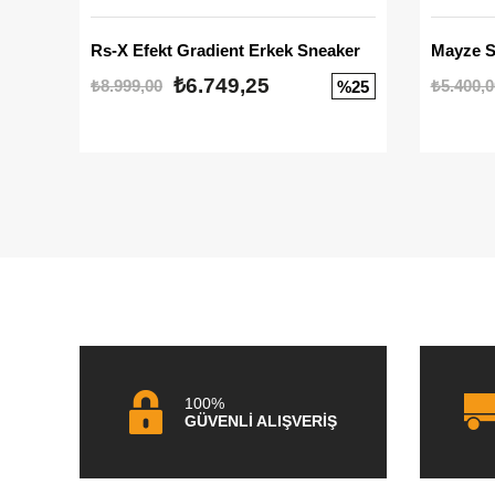
Rs-X Efekt Gradient Erkek Sneaker
₺6.749,25
₺8.999,00
₺5.400,0
%25
100%
GÜVENLİ ALIŞVERİŞ