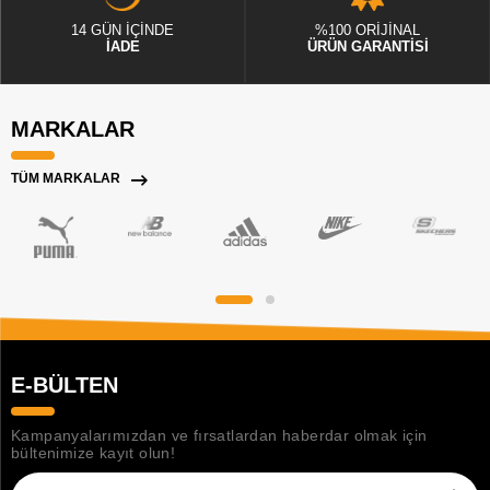
14 GÜN İÇİNDE
%100 ORİJİNAL
İADE
ÜRÜN GARANTİSİ
MARKALAR
TÜM MARKALAR
E-BÜLTEN
Kampanyalarımızdan ve fırsatlardan haberdar olmak için
bültenimize kayıt olun!