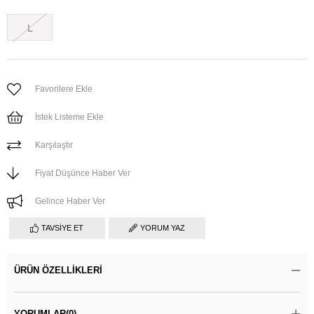
L
Favorilere Ekle
İstek Listeme Ekle
Karşılaştır
Fiyat Düşünce Haber Ver
Gelince Haber Ver
TAVSIYE ET
YORUM YAZ
ÜRÜN ÖZELLIKLERI
YORUMLAR
(0)