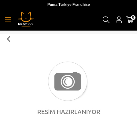
Puma Türkiye Franchise
0
Puma Ftblnxt Pro Flex Tekmelik - 03077701