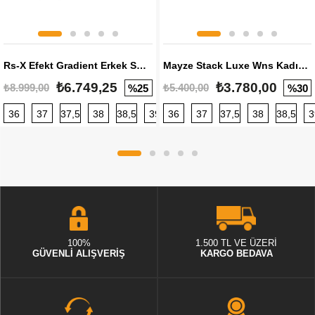
Rs-X Efekt Gradient Erkek Sneaker
Mayze Stack Luxe Wns Kadın Sneaker
₺6.749,25
₺3.780,00
₺8.999,00
₺5.400,00
%25
%30
36
37
37,5
38
38,5
39
36
40
37
40,5
37,5
41
38
42
38,5
42,5
3
100%
1.500 TL VE ÜZERİ
GÜVENLİ ALIŞVERİŞ
KARGO BEDAVA