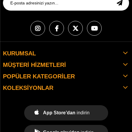
KURUMSAL
MÜŞTERI HIZMETLERI
POPÜLER KATEGORILER
KOLEKSIYONLAR
App Store’dan
indirin