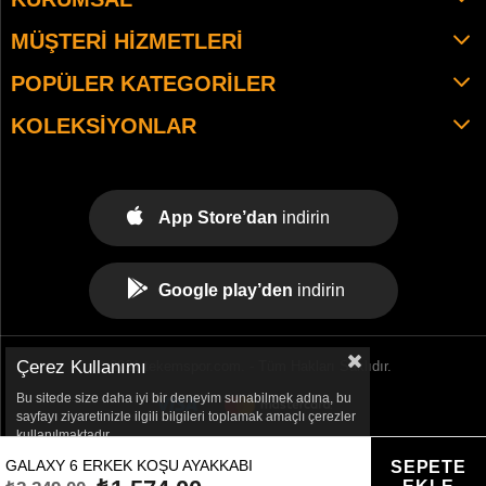
MÜŞTERI HIZMETLERI
POPÜLER KATEGORILER
KOLEKSIYONLAR
App Store’dan
indirin
Google play’den
indirin
Çerez Kullanımı
© 2021 tekemspor.com. - Tüm Hakları Saklıdır.
Bu sitede size daha iyi bir deneyim sunabilmek adına, bu
sayfayı ziyaretinizle ilgili bilgileri toplamak amaçlı çerezler
kullanılmaktadır.
GALAXY 6 ERKEK KOŞU AYAKKABI