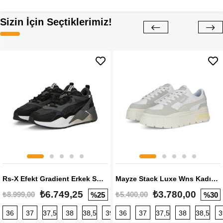
Sizin İçin Seçtiklerimiz!
Rs-X Efekt Gradient Erkek Sneaker
Mayze Stack Luxe Wns Kadın Sneaker
₺6.749,25
₺3.780,00
₺8.999,00
₺5.400,00
%25
%30
36
37
37,5
38
38,5
39
36
40
37
40,5
37,5
41
38
42
38,5
42,5
3