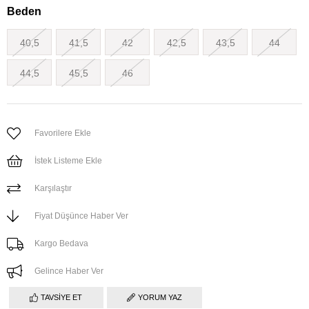
Beden
40,5
41,5
42
42,5
43,5
44
44,5
45,5
46
Favorilere Ekle
İstek Listeme Ekle
Karşılaştır
Fiyat Düşünce Haber Ver
Kargo Bedava
Gelince Haber Ver
TAVSIYE ET
YORUM YAZ