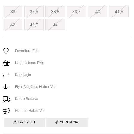
36
37,5
38,5
39,5
40
41,5
42
43,5
44
Favorilere Ekle
İstek Listeme Ekle
Karşılaştır
Fiyat Düşünce Haber Ver
Kargo Bedava
Gelince Haber Ver
TAVSIYE ET
YORUM YAZ