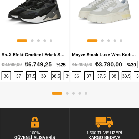
Rs-X Efekt Gradient Erkek Sneaker
Mayze Stack Luxe Wns Kadın Sneaker
₺6.749,25
₺3.780,00
₺8.999,00
₺5.400,00
%25
%30
36
37
37,5
38
38,5
39
36
40
37
40,5
37,5
41
38
42
38,5
42,5
3
100%
1.500 TL VE ÜZERİ
GÜVENLİ ALIŞVERİŞ
KARGO BEDAVA