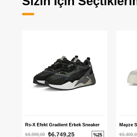
Sizin İçin Seçtikleri
Rs-X Efekt Gradient Erkek Sneaker
₺6.749,25
₺8.999,00
₺5.400,0
%25