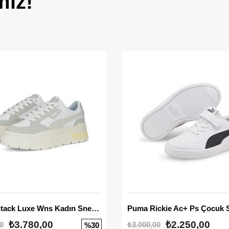
miz!
Mayze Stack Luxe Wns Kadın Sneaker
Puma Rickie Ac+ Ps Çocuk 
₺3.780,00
₺2.250,00
0
₺3.000,00
%30