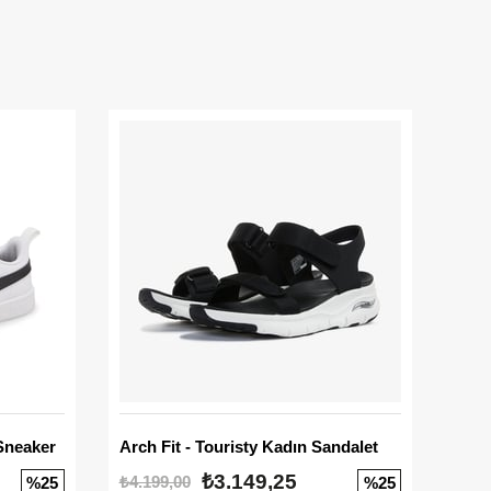
Sneaker
Arch Fit - Touristy Kadın Sandalet
Big
₺3.149,25
₺4.199,00
₺3.1
%25
%25