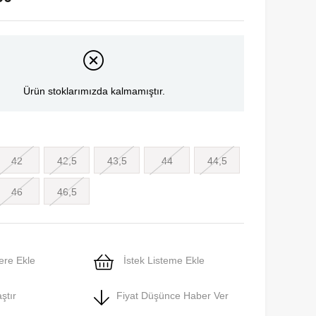
Ürün stoklarımızda kalmamıştır.
42
42,5
43,5
44
44,5
46
46,5
ere Ekle
İstek Listeme Ekle
ştır
Fiyat Düşünce Haber Ver