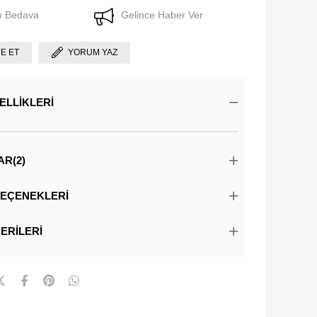
o Bedava
Gelince Haber Ver
YE ET
YORUM YAZ
ELLIKLERI
AR
(2)
EÇENEKLERI
ERILERI