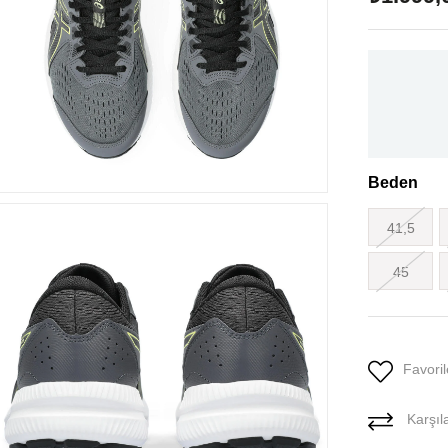
Beden
41,5
45
Favoril
Karşıla