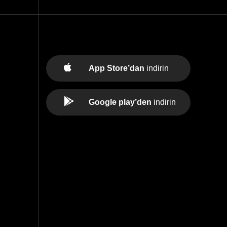
App Store’dan
indirin
Google play’den
indirin