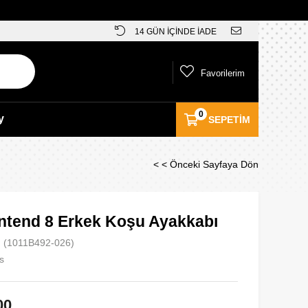
14 GÜN İÇİNDE İADE
Favorilerim
0
y
SEPETIM
< < Önceki Sayfaya Dön
ntend 8 Erkek Koşu Ayakkabı
(1011B492-026)
s
00