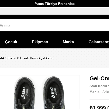
Puma Türkiye Franchise
Çocuk
Ekipman
Marka
Galatasara
l-Contend 8 Erkek Koşu Ayakkabı
Gel-Co
Stok Kodu
Marka
:
Asic
₺1.999,