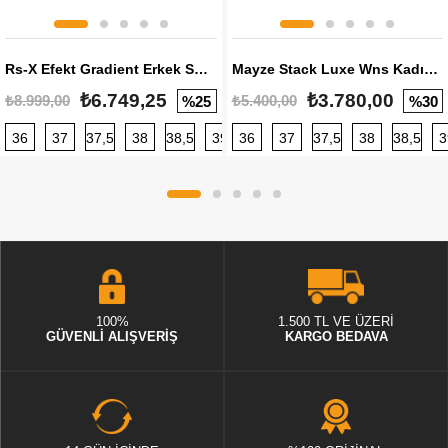
Rs-X Efekt Gradient Erkek Sneaker
Mayze Stack Luxe Wns Kadın Sneaker
₺6.749,25
₺3.780,00
₺8.999,00
₺5.400,00
%25
%30
36
37
37,5
38
38,5
39
36
40
37
40,5
37,5
41
38
42
38,5
42,5
3
100%
1.500 TL VE ÜZERİ
GÜVENLİ ALIŞVERİŞ
KARGO BEDAVA