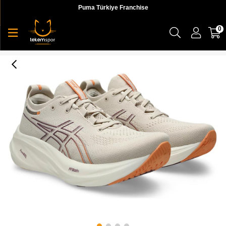
Puma Türkiye Franchise
0
Asics Gel-Nimbus 26 Kadın Koşu Ayakkabı