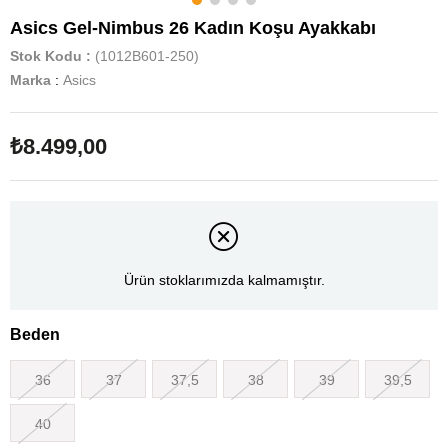
Asics Gel-Nimbus 26 Kadın Koşu Ayakkabı
Stok Kodu
(1012B601-250)
Marka
:
Asics
₺8.499,00
Ürün stoklarımızda kalmamıştır.
Beden
36
37
37,5
38
39
39,5
40