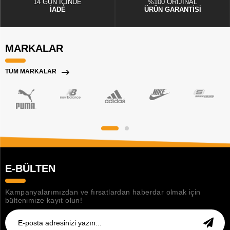
14 GÜN İÇİNDE
%100 ORİJİNAL
İADE
ÜRÜN GARANTİSİ
MARKALAR
TÜM MARKALAR
E-BÜLTEN
Kampanyalarımızdan ve fırsatlardan haberdar olmak için
bültenimize kayıt olun!