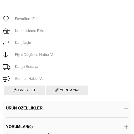
Favorilere Ekle
İstek Listeme Ekle
Karşılaştır
Fiyat Düşünce Haber Ver
Kargo Bedava
Gelince Haber Ver
TAVSIYE ET
YORUM YAZ
ÜRÜN ÖZELLIKLERI
YORUMLAR
(0)