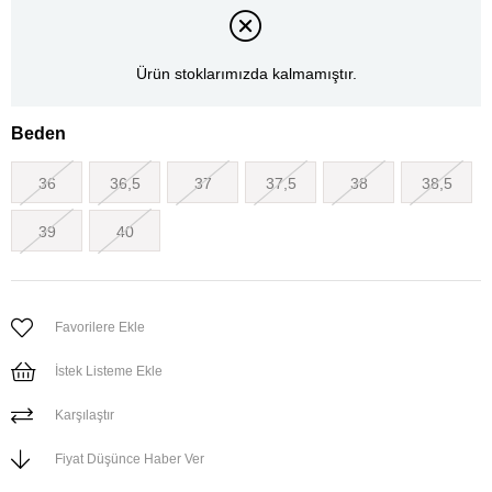
Ürün stoklarımızda kalmamıştır.
Beden
36
36,5
37
37,5
38
38,5
39
40
Favorilere Ekle
İstek Listeme Ekle
Karşılaştır
Fiyat Düşünce Haber Ver