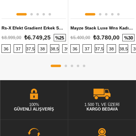
Rs-X Efekt Gradient Erkek Sneaker
Mayze Stack Luxe Wns Kadın Sneaker
₺6.749,25
₺3.780,00
₺8.999,00
₺5.400,00
%25
%30
36
37
37,5
38
38,5
39
36
40
37
40,5
37,5
41
38
42
38,5
42,5
3
100%
1.500 TL VE ÜZERİ
GÜVENLİ ALIŞVERİŞ
KARGO BEDAVA