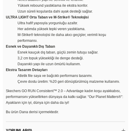
Yüksek rebound yastıklama ile ekstra konfor.
Uzun süreli koşularda dahi ayak desteği sağlar.
ULTRA LIGHT Orta Taban ve M-Strike® Teknolojisi
Ultra hafif yapısıyla yorgunluğu azaltır.
Her adımda yüksek tepki veren yastıklama.
M-Strike® teknolojisi ile daha akıcı geçişler, verimli koşu
performansı.
Esnek ve Dayanıklı Dış Taban
Esnek kauçuk dış taban, güçlü zemin tutuşu sağlar.
3,2 cm topuk yüksekliği ile denge desteği.
Dayanıklı yapı ile uzun ömürlü kullanım.
Ekstra Tasarım Detayları
Atletik file saya ve bağcıklı performans tasarımı.
Çevre dostu üretim: %20 geri dönüştürülmüş malzeme kullanımı.
Skechers GO RUN Consistent™ 2.0 – Advantage kadın koşu ayakkabısı,
performansını yükseltirken dünyaya da katkı sağlar. “Our Planet Matters®”:
Ayakların için iyi, dünya için daha da iyi!
Bu ürün Dana derisi içermektedir.
YORUMLAR
(0)