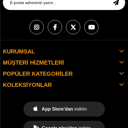
KURUMSAL
MÜŞTERI HIZMETLERI
POPÜLER KATEGORILER
KOLEKSIYONLAR
App Store’dan
indirin