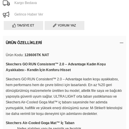
Kargo Bedava
Gelince Haber Ver
TAVSIYE ET
YORUM YAZ
ÜRÜN ÖZELLIKLERI
Ürün Kodu:
128606TK NAT
Skechers GO RUN Consistent™ 2.0 – Advantage Kadın Koşu
Ayakkabısı - Kendin İçin Konforu Hisset
Skechers GO RUN Consistent™ 2.0 – Advantage kadın koşu ayakkabısı,
hem performans hem de çevre bilinci için tasarlandı. En az %20 geri
dönüştürülmüş malzemelerle üretilen bu model, atletik file saya ve bağcıklı
yapısıyla güvenli uyum sağlar. ULTRA LIGHT orta taban yastıklaması ve
Skechers Air-Cooled Goga Mat™ iç tabanı sayesinde her adımda
yumuşaklık, hafiflik ve yüksek enerji dönüşümü sunar. M-Strike® teknolojisi
ise daha verimli bir koşu deneyimi için adımlarını destekler.
Skechers Air-Cooled Goga Mat™ İç Taban
Nefes alabilen yapı ile serinlik ve ferahlık.