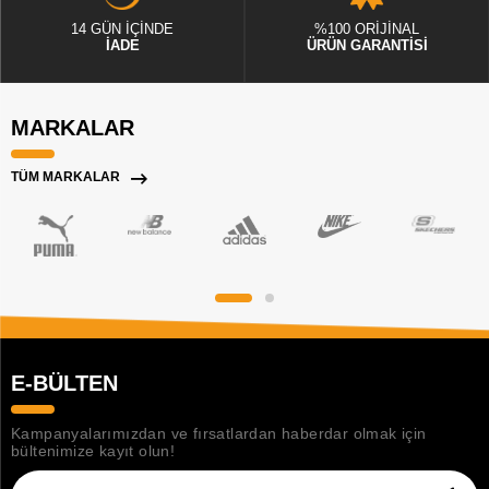
14 GÜN İÇİNDE
%100 ORİJİNAL
İADE
ÜRÜN GARANTİSİ
MARKALAR
TÜM MARKALAR
E-BÜLTEN
Kampanyalarımızdan ve fırsatlardan haberdar olmak için
bültenimize kayıt olun!