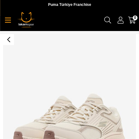
Puma Türkiye Franchise
0
Skechers Go Run Consistent 2.0 Kadın Koşu Ayakkabı