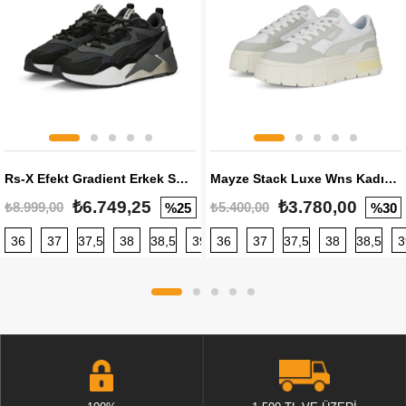
Rs-X Efekt Gradient Erkek Sneaker
Mayze Stack Luxe Wns Kadın Sneaker
₺6.749,25
₺3.780,00
₺8.999,00
₺5.400,00
%25
%30
36
37
37,5
38
38,5
39
36
40
37
40,5
37,5
41
38
42
38,5
42,5
3