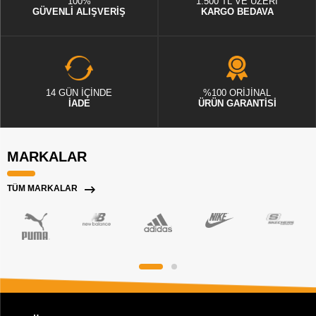
100%
1.500 TL VE ÜZERİ
GÜVENLİ ALIŞVERİŞ
KARGO BEDAVA
14 GÜN İÇİNDE
%100 ORİJİNAL
İADE
ÜRÜN GARANTİSİ
MARKALAR
TÜM MARKALAR