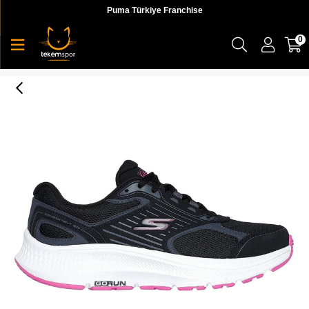
Puma Türkiye Franchise
0
Go Run Consistent 2.0 - Advantage Kadın Koşu Ayakkabı