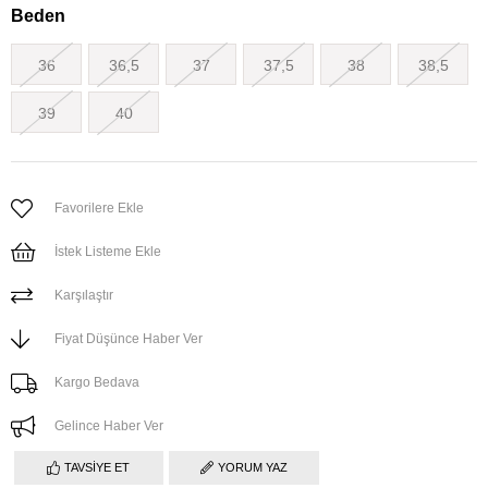
Beden
36
36,5
37
37,5
38
38,5
39
40
Favorilere Ekle
İstek Listeme Ekle
Karşılaştır
Fiyat Düşünce Haber Ver
Kargo Bedava
Gelince Haber Ver
TAVSIYE ET
YORUM YAZ