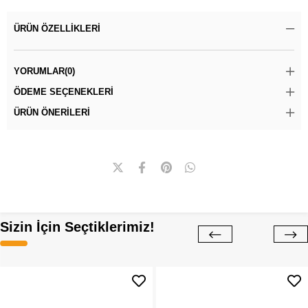
ÜRÜN ÖZELLIKLERI
YORUMLAR
(0)
ÖDEME SEÇENEKLERI
ÜRÜN ÖNERILERI
Sizin İçin Seçtiklerimiz!