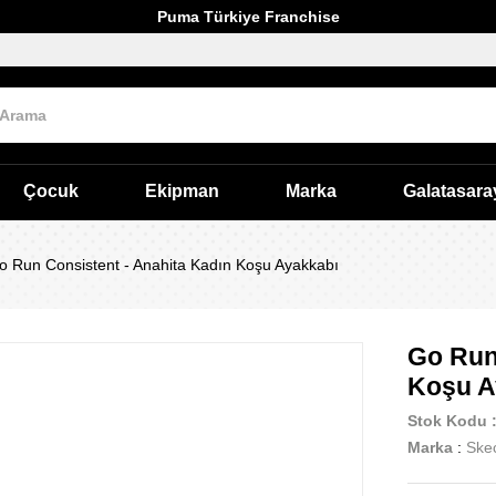
Puma Türkiye Franchise
Çocuk
Ekipman
Marka
Galatasara
o Run Consistent - Anahita Kadın Koşu Ayakkabı
Go Run
Koşu A
Stok Kodu
Marka
:
Ske