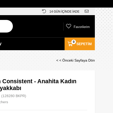
14 GÜN İÇİNDE İADE
Favorilerim
0
y
SEPETIM
< < Önceki Sayfaya Dön
 Consistent - Anahita Kadın
yakkabı
(128280 BKPR)
chers