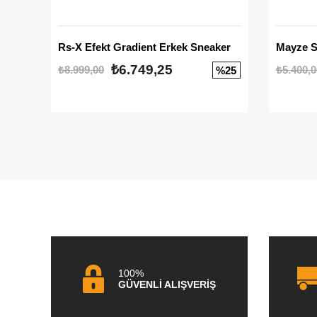
Rs-X Efekt Gradient Erkek Sneaker
₺6.749,25
₺8.999,00
₺5.400,0
%25
100%
GÜVENLİ ALIŞVERİŞ