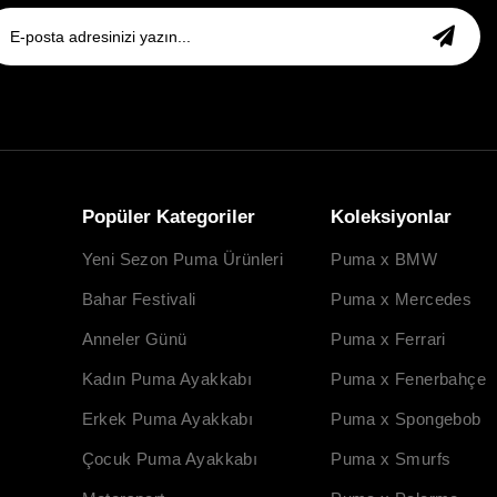
Popüler Kategoriler
Koleksiyonlar
Yeni Sezon Puma Ürünleri
Puma x BMW
Bahar Festivali
Puma x Mercedes
Anneler Günü
Puma x Ferrari
Kadın Puma Ayakkabı
Puma x Fenerbahçe
Erkek Puma Ayakkabı
Puma x Spongebob
Çocuk Puma Ayakkabı
Puma x Smurfs