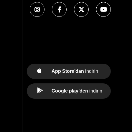
App Store’dan
indirin
Google play’den
indirin