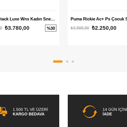
Mayze Stack Luxe Wns Kadın Sneaker
Puma Rickie Ac+ Ps Çocuk 
₺3.780,00
₺2.250,00
0
₺3.000,00
%30
1.500 TL VE ÜZERİ
14 GÜN İÇİ
KARGO BEDAVA
İADE