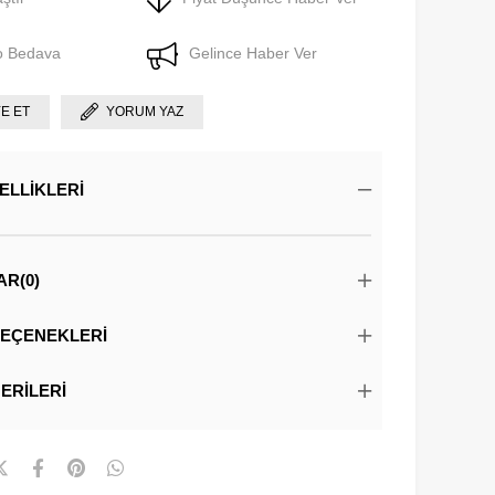
o Bedava
Gelince Haber Ver
YE ET
YORUM YAZ
ELLIKLERI
AR
(0)
EÇENEKLERI
ERILERI