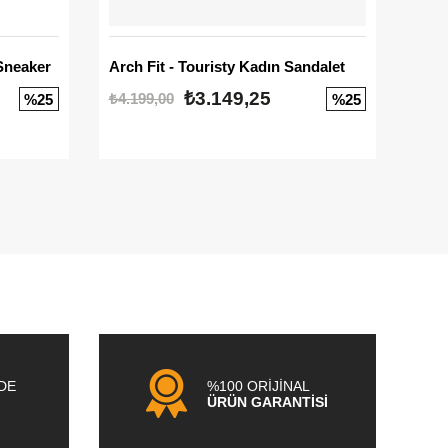
Sneaker
Arch Fit - Touristy Kadın Sandalet
Big
₺3.149,25
₺4.199,00
₺3.1
%25
%25
NDE
%100 ORİJİNAL
ÜRÜN GARANTİSİ