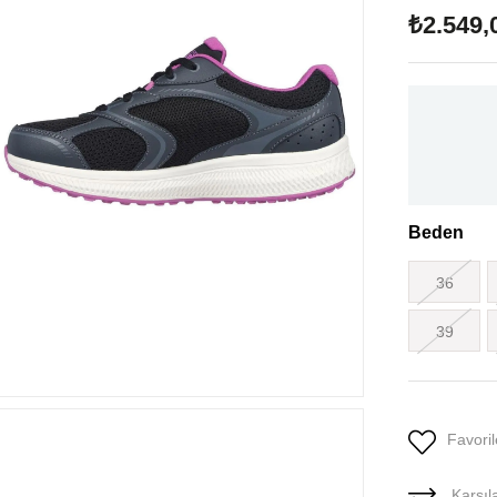
₺2.549,
Beden
36
39
Favoril
Karşıla