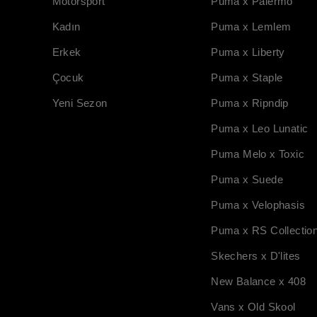
Motorsport
Puma x Palermo
Kadın
Puma x Lemlem
Erkek
Puma x Liberty
Çocuk
Puma x Staple
Yeni Sezon
Puma x Ripndip
Puma x Leo Lunatic
Puma Melo x Toxic
Puma x Suede
Puma x Velophasis
Puma x RS Collectio
Skechers x D'lites
New Balance x 408
Vans x Old Skool