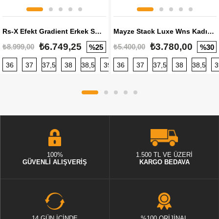
Rs-X Efekt Gradient Erkek Sneaker
Mayze Stack Luxe Wns Kadın Sneaker
₺6.749,25
₺3.780,00
₺8.999,00
₺5.400,00
%25
%30
36
37
37,5
38
38,5
39
36
40
37
40,5
37,5
41
38
42
38,5
42,5
3
100%
1.500 TL VE ÜZERİ
GÜVENLİ ALIŞVERİŞ
KARGO BEDAVA
14 GÜN İÇİNDE
%100 ORİJİNAL