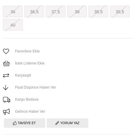
36
36,5
37,5
38
38,5
39,5
40
Favorilere Ekle
İstek Listeme Ekle
Karşılaştır
Fiyat Düşünce Haber Ver
Kargo Bedava
Gelince Haber Ver
TAVSIYE ET
YORUM YAZ