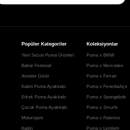
Popüler Kategoriler
Koleksiyonlar
Yeni Sezon Puma Ürünleri
Puma x BMW
Bahar Festivali
Puma x Mercedes
Anneler Günü
Puma x Ferrari
Kadın Puma Ayakkabı
Puma x Fenerbahçe
Erkek Puma Ayakkabı
Puma x Spongebob
Çocuk Puma Ayakkabı
Puma x Smurfs
Motorsport
Puma x Palermo
Kadın
Puma x Lemlem