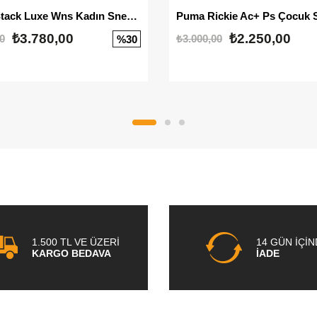
Mayze Stack Luxe Wns Kadın Sneaker
Puma Rickie Ac+ Ps Çocuk 
₺3.780,00
₺2.250,00
0
₺3.000,00
%30
1.500 TL VE ÜZERİ
14 GÜN İÇİ
KARGO BEDAVA
İADE