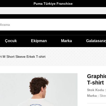
Puma Türkiye Franchise
Çocuk
Ekipman
Marka
Galatasara
rt M Short Sleeve Erkek T-shirt
Graphic
T-shirt
Stok Kodu
Marka
:
Ske