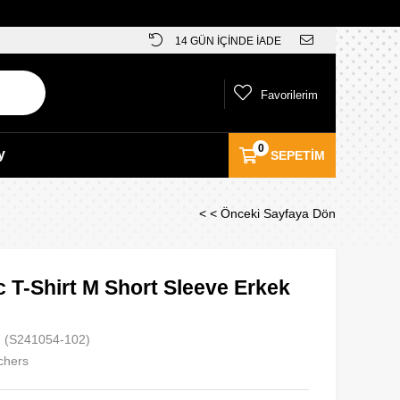
14 GÜN İÇİNDE İADE
Favorilerim
0
y
SEPETIM
< < Önceki Sayfaya Dön
 T-Shirt M Short Sleeve Erkek
(S241054-102)
chers