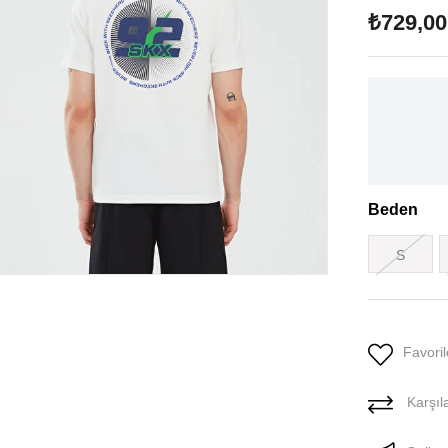
₺729,00
Beden
S
Favoril
Karşıla