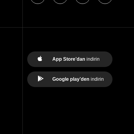
App Store’dan
indirin
Google play’den
indirin