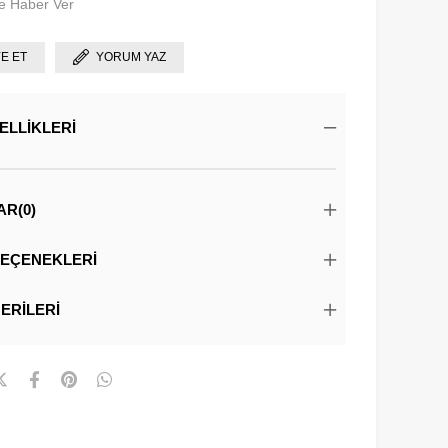
e Haber Ver
YE ET
YORUM YAZ
ELLIKLERI
AR
(0)
EÇENEKLERI
ERILERI