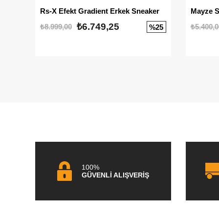
Rs-X Efekt Gradient Erkek Sneaker
₺6.749,25
₺8.999,00
₺5.400,0
%25
100%
GÜVENLİ ALIŞVERİŞ