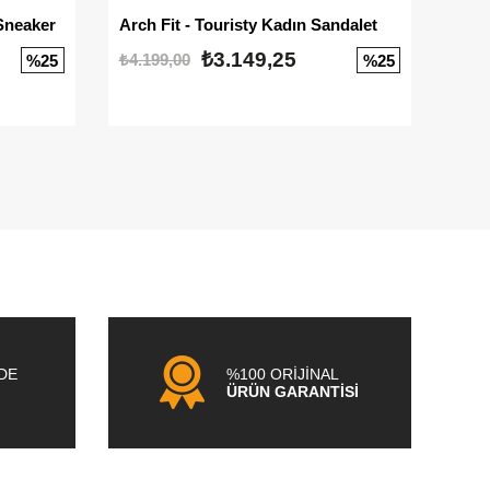
Sneaker
Arch Fit - Touristy Kadın Sandalet
Big
₺3.149,25
₺4.199,00
₺3.1
%25
%25
NDE
%100 ORİJİNAL
ÜRÜN GARANTİSİ