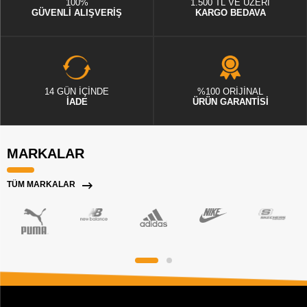
100%
1.500 TL VE ÜZERİ
GÜVENLİ ALIŞVERİŞ
KARGO BEDAVA
14 GÜN İÇİNDE
%100 ORİJİNAL
İADE
ÜRÜN GARANTİSİ
MARKALAR
TÜM MARKALAR