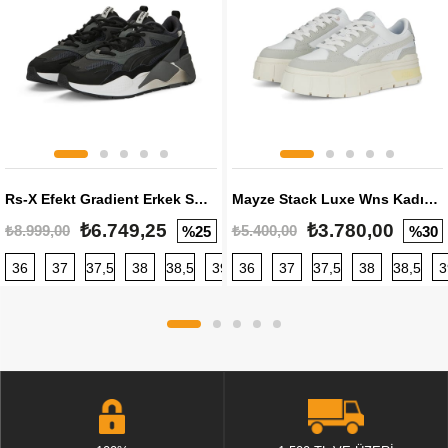
Rs-X Efekt Gradient Erkek Sneaker
Mayze Stack Luxe Wns Kadın Sneaker
₺6.749,25
₺3.780,00
₺8.999,00
₺5.400,00
%25
%30
36
37
37,5
38
38,5
39
36
40
37
40,5
37,5
41
38
42
38,5
42,5
3