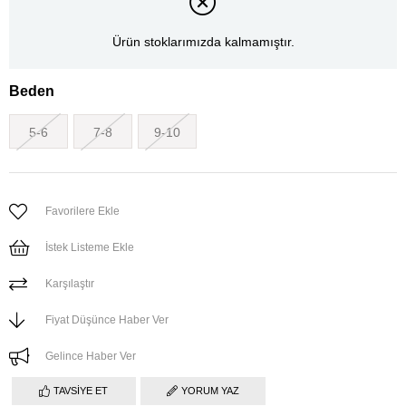
Ürün stoklarımızda kalmamıştır.
Beden
5-6
7-8
9-10
Favorilere Ekle
İstek Listeme Ekle
Karşılaştır
Fiyat Düşünce Haber Ver
Gelince Haber Ver
TAVSIYE ET
YORUM YAZ