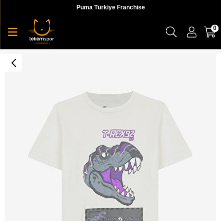
Puma Türkiye Franchise
0
Graphic Tee B Short Sleeve Çocuk T-shirt