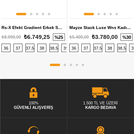
Rs-X Efekt Gradient Erkek Sneaker
Mayze Stack Luxe Wns Kadın Sneaker
₺6.749,25
₺3.780,00
₺8.999,00
₺5.400,00
%25
%30
36
37
37,5
38
38,5
39
36
40
37
40,5
37,5
41
38
42
38,5
42,5
3
100%
1.500 TL VE ÜZERİ
GÜVENLİ ALIŞVERİŞ
KARGO BEDAVA