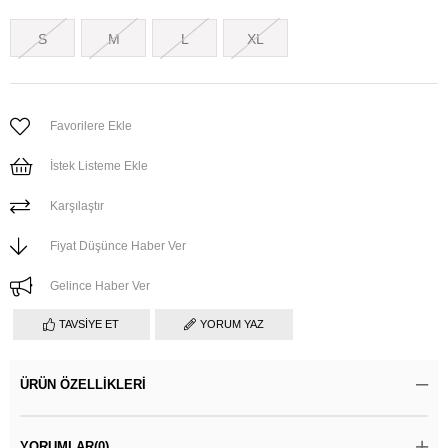
S
M
L
XL
Favorilere Ekle
İstek Listeme Ekle
Karşılaştır
Fiyat Düşünce Haber Ver
Gelince Haber Ver
TAVSIYE ET
YORUM YAZ
ÜRÜN ÖZELLIKLERI
YORUMLAR
(0)