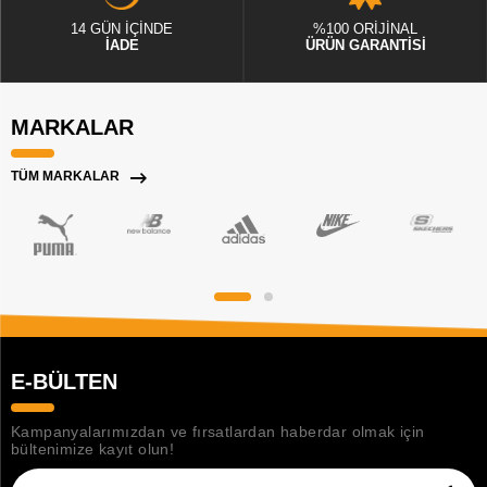
14 GÜN İÇİNDE
%100 ORİJİNAL
İADE
ÜRÜN GARANTİSİ
MARKALAR
TÜM MARKALAR
E-BÜLTEN
Kampanyalarımızdan ve fırsatlardan haberdar olmak için
bültenimize kayıt olun!