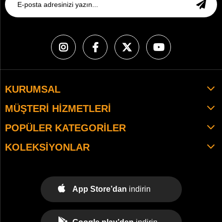
KURUMSAL
MÜŞTERI HIZMETLERI
POPÜLER KATEGORILER
KOLEKSIYONLAR
App Store’dan
indirin