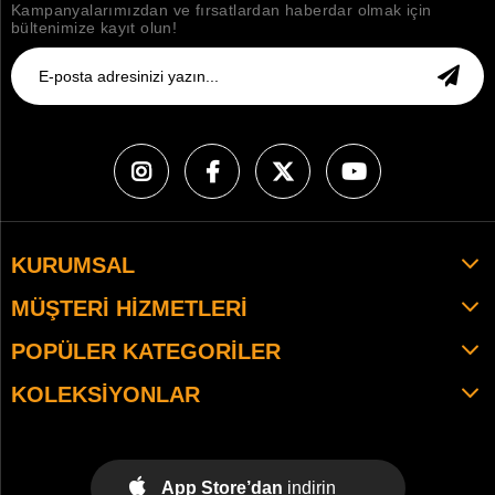
Kampanyalarımızdan ve fırsatlardan haberdar olmak için
bültenimize kayıt olun!
KURUMSAL
MÜŞTERI HIZMETLERI
POPÜLER KATEGORILER
KOLEKSIYONLAR
App Store’dan
indirin