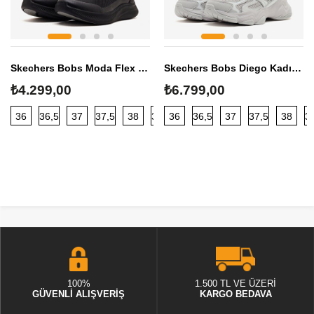
Skechers Bobs Moda Flex Kadın Sneaker
Skechers Bobs Diego Kadın Sneaker
₺4.299,00
₺6.799,00
36
36,5
37
37,5
38
38,5
36
39
36,5
40
37
37,5
38
3
100%
1.500 TL VE ÜZERİ
GÜVENLİ ALIŞVERİŞ
KARGO BEDAVA