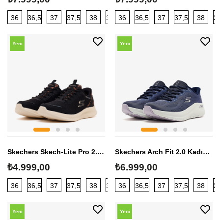
36
36,5
37
37,5
38
38,5
36
39
36,5
40
37
37,5
38
3
Yeni
Yeni
Sezon
Sezon
Skechers Skech-Lite Pro 2.0 Kadın Sneaker
Skechers Arch Fit 2.0 Kadın Sneaker
₺4.999,00
₺6.999,00
36
36,5
37
37,5
38
38,5
36
39
36,5
40
37
37,5
38
3
Yeni
Yeni