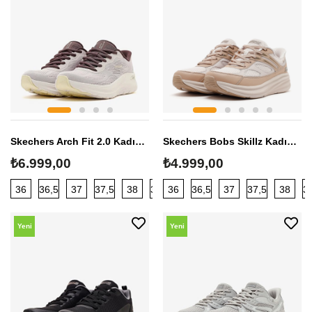
Sezon
Sezon
Skechers Arch Fit 2.0 Kadın Sneaker
Skechers Bobs Skillz Kadın Sneaker
₺6.999,00
₺4.999,00
36
36,5
37
37,5
38
38,5
36
39
36,5
40
37
37,5
38
3
Yeni
Yeni
Sezon
Sezon