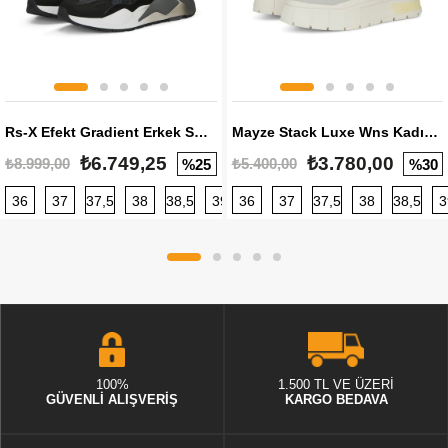
Rs-X Efekt Gradient Erkek Sneaker
Mayze Stack Luxe Wns Kadın Sneaker
₺6.749,25
₺3.780,00
₺8.999,00
₺5.400,00
%25
%30
36
37
37,5
38
38,5
39
36
40
37
40,5
37,5
41
38
42
38,5
42,5
3
100%
1.500 TL VE ÜZERİ
GÜVENLİ ALIŞVERİŞ
KARGO BEDAVA