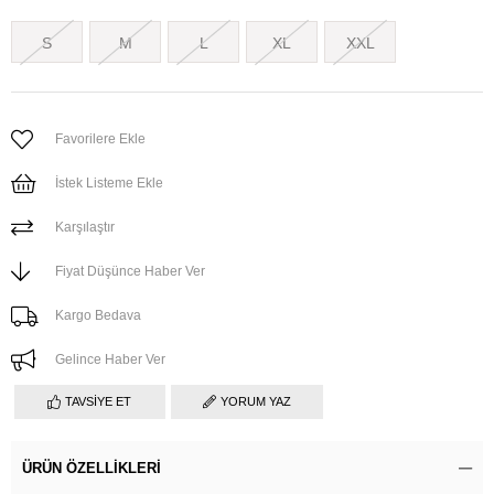
S
M
L
XL
XXL
Favorilere Ekle
İstek Listeme Ekle
Karşılaştır
Fiyat Düşünce Haber Ver
Kargo Bedava
Gelince Haber Ver
TAVSIYE ET
YORUM YAZ
ÜRÜN ÖZELLIKLERI