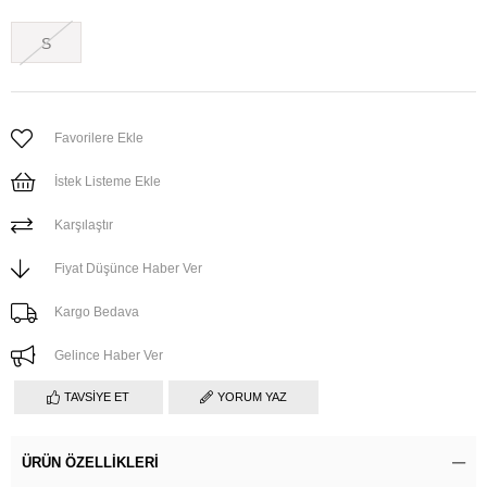
S
Favorilere Ekle
İstek Listeme Ekle
Karşılaştır
Fiyat Düşünce Haber Ver
Kargo Bedava
Gelince Haber Ver
TAVSIYE ET
YORUM YAZ
ÜRÜN ÖZELLIKLERI