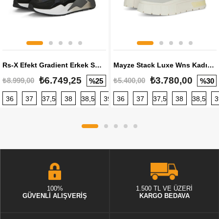
Rs-X Efekt Gradient Erkek Sneaker
Mayze Stack Luxe Wns Kadın Sneaker
₺6.749,25
₺3.780,00
₺8.999,00
₺5.400,00
%25
%30
36
37
37,5
38
38,5
39
36
40
37
40,5
37,5
41
38
42
38,5
42,5
3
100%
1.500 TL VE ÜZERİ
GÜVENLİ ALIŞVERİŞ
KARGO BEDAVA