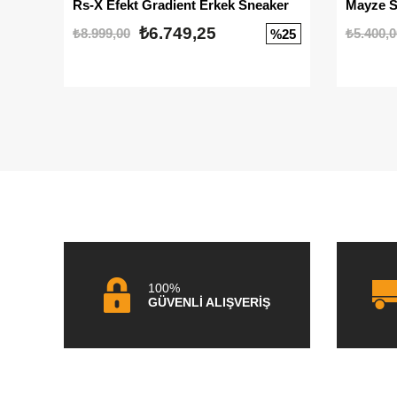
Rs-X Efekt Gradient Erkek Sneaker
₺6.749,25
₺8.999,00
₺5.400,0
%25
100%
GÜVENLİ ALIŞVERİŞ