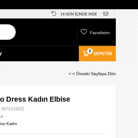
14 GÜN İÇİNDE İADE
Favorilerim
0
y
SEPETIM
< < Önceki Sayfaya Dön
o Dress Kadın Elbise
(67311602)
ma
ise Kadın