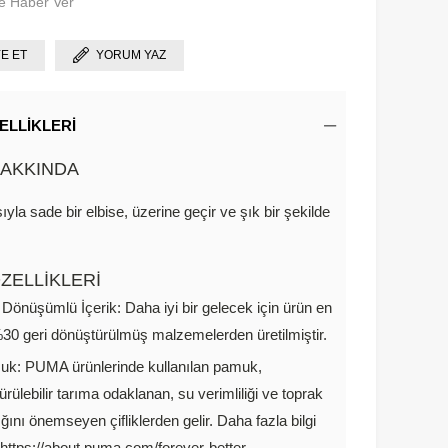
e Haber Ver
YE ET
YORUM YAZ
ELLIKLERI
AKKINDA
yla sade bir elbise, üzerine geçir ve şık bir şekilde
ZELLİKLERİ
 Dönüşümlü İçerik: Daha iyi bir gelecek için ürün en
30 geri dönüştürülmüş malzemelerden üretilmiştir.
k: PUMA ürünlerinde kullanılan pamuk,
ürülebilir tarıma odaklanan, su verimliliği ve toprak
ığını önemseyen çifliklerden gelir. Daha fazla bilgi
: https://about.puma.com/forever-better