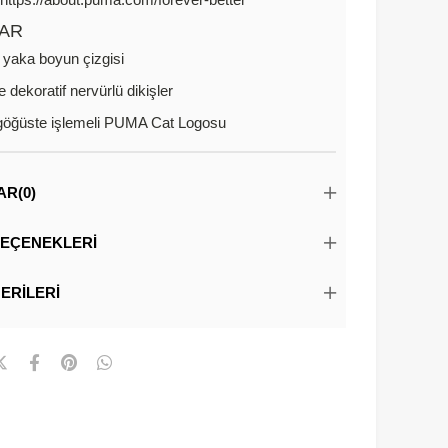
AR
 yaka boyun çizgisi
 dekoratif nervürlü dikişler
göğüste işlemeli PUMA Cat Logosu
AR
(0)
EÇENEKLERI
ERILERI