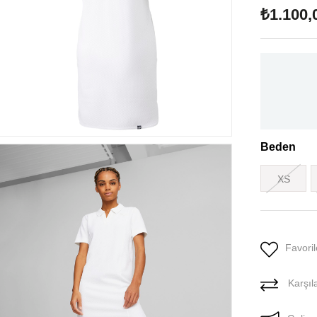
₺1.100,
Beden
XS
Favoril
Karşıla