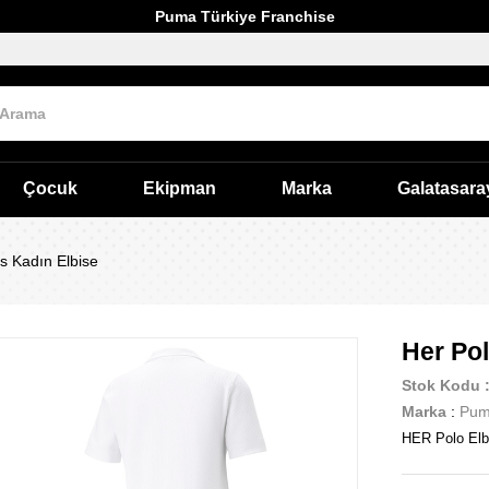
Puma Türkiye Franchise
Çocuk
Ekipman
Marka
Galatasara
s Kadın Elbise
Her Pol
Stok Kodu
Marka
:
Pu
HER Polo Elb