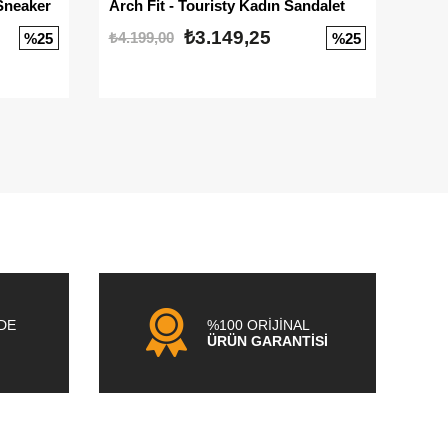
Sneaker
Arch Fit - Touristy Kadın Sandalet
Big
₺3.149,25
₺4.199,00
₺3.1
%25
%25
NDE
%100 ORİJİNAL
ÜRÜN GARANTİSİ