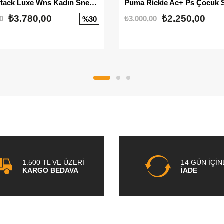
Mayze Stack Luxe Wns Kadın Sneaker
Puma Rickie Ac+ Ps Çocuk 
₺3.780,00
₺2.250,00
0
₺3.000,00
%30
1.500 TL VE ÜZERİ
14 GÜN İÇİ
KARGO BEDAVA
İADE