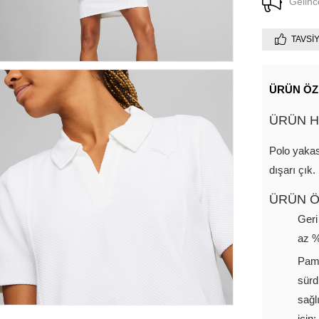
Gelinc
TAVSI
ÜRÜN ÖZ
ÜRÜN H
Polo yakası
dışarı çık.
ÜRÜN Ö
Geri
az %
Pamu
sürd
sağl
için