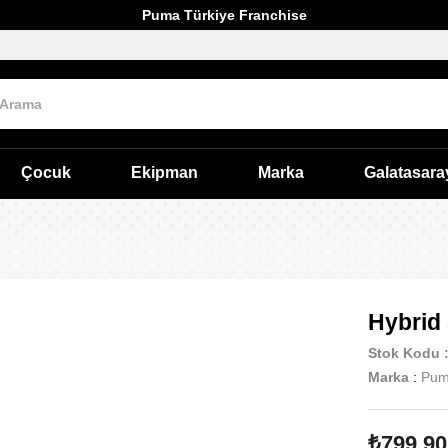
Puma Türkiye Franchise
Çocuk
Ekipman
Marka
Galatasara
Hybrid
Stok Kodu
Marka
:
Pu
₺799,90