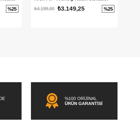
₺3.149,25
₺4.199,00
₺3.1
%25
%25
NDE
%100 ORİJİNAL
ÜRÜN GARANTİSİ