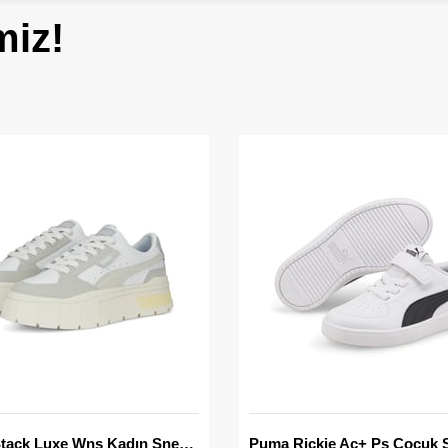
miz!
Mayze Stack Luxe Wns Kadın Sneaker
Puma Rickie Ac+ Ps Çocuk 