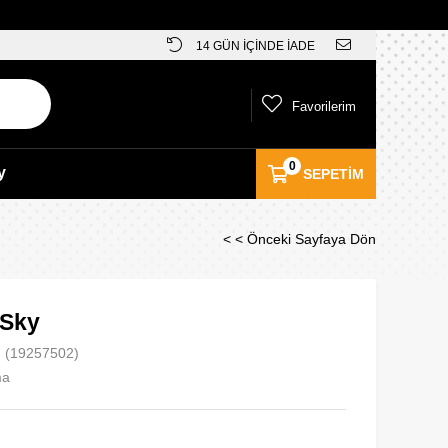
14 GÜN İÇİNDE İADE
Favorilerim
0
y
SEPETIM
< < Önceki Sayfaya Dön
 Sky
(19257502)
ma