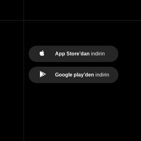
App Store’dan
indirin
Google play’den
indirin