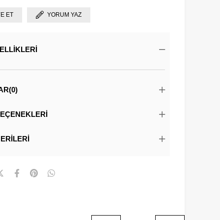
YE ET
YORUM YAZ
ELLIKLERI
AR
(0)
EÇENEKLERI
ERILERI