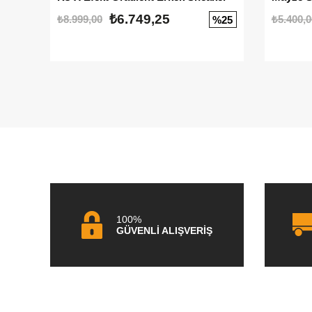
₺6.749,25
₺8.999,00
₺5.400,0
%25
100%
GÜVENLİ ALIŞVERİŞ