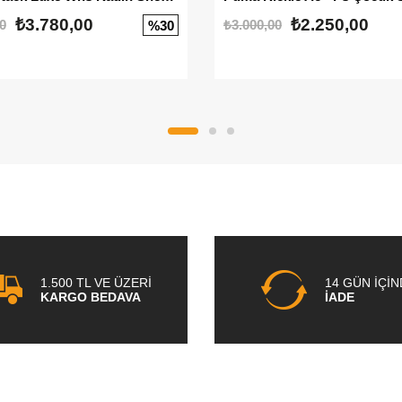
₺3.780,00
₺2.250,00
0
₺3.000,00
%30
1.500 TL VE ÜZERİ
14 GÜN İÇİ
KARGO BEDAVA
İADE