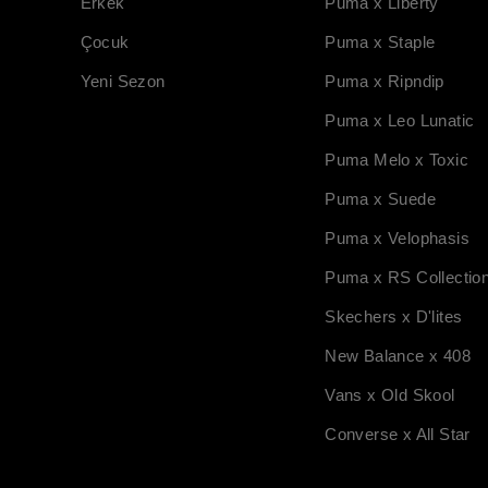
Erkek
Puma x Liberty
Çocuk
Puma x Staple
Yeni Sezon
Puma x Ripndip
Puma x Leo Lunatic
Puma Melo x Toxic
Puma x Suede
Puma x Velophasis
Puma x RS Collectio
Skechers x D'lites
New Balance x 408
Vans x Old Skool
Converse x All Star