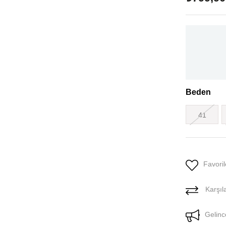
Beden
41
Favoril
Karşıla
Gelinc