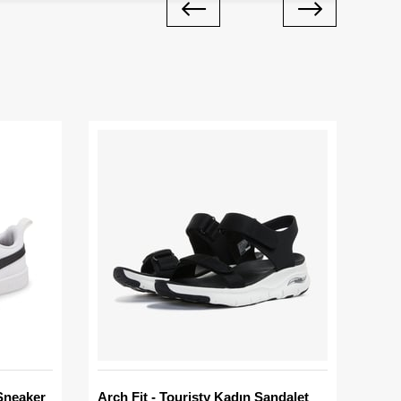
Sneaker
Arch Fit - Touristy Kadın Sandalet
Big