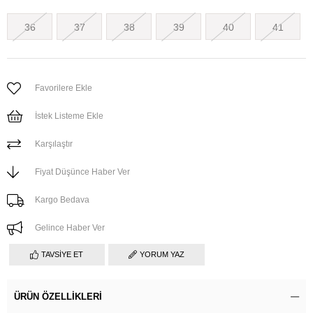
36
37
38
39
40
41
Favorilere Ekle
İstek Listeme Ekle
Karşılaştır
Fiyat Düşünce Haber Ver
Kargo Bedava
Gelince Haber Ver
TAVSIYE ET
YORUM YAZ
ÜRÜN ÖZELLIKLERI