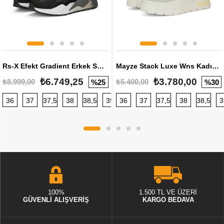
Rs-X Efekt Gradient Erkek Sneaker
Mayze Stack Luxe Wns Kadın Sneaker
₺6.749,25
₺3.780,00
₺8.999,00
₺5.400,00
%25
%30
36
37
37,5
38
38,5
39
36
40
37
40,5
37,5
41
38
42
38,5
42,5
3
100%
1.500 TL VE ÜZERİ
GÜVENLİ ALIŞVERİŞ
KARGO BEDAVA