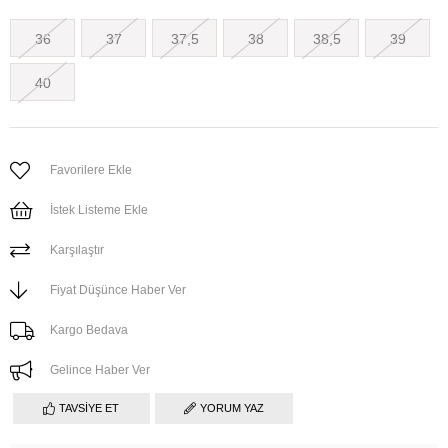
36
37
37,5
38
38,5
39
40
Favorilere Ekle
İstek Listeme Ekle
Karşılaştır
Fiyat Düşünce Haber Ver
Kargo Bedava
Gelince Haber Ver
TAVSIYE ET
YORUM YAZ