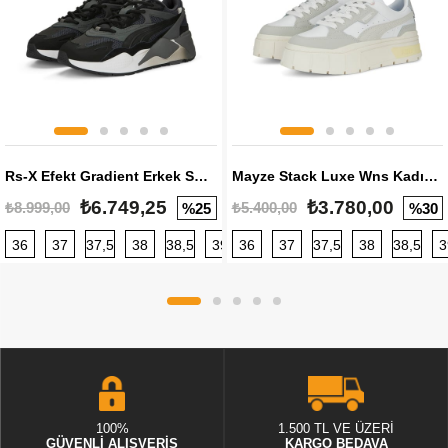
Rs-X Efekt Gradient Erkek Sneaker
Mayze Stack Luxe Wns Kadın Sneaker
₺6.749,25
₺3.780,00
₺8.999,00
₺5.400,00
%25
%30
36
37
37,5
38
38,5
39
36
40
37
40,5
37,5
41
38
42
38,5
42,5
3
100%
1.500 TL VE ÜZERİ
GÜVENLİ ALIŞVERİŞ
KARGO BEDAVA