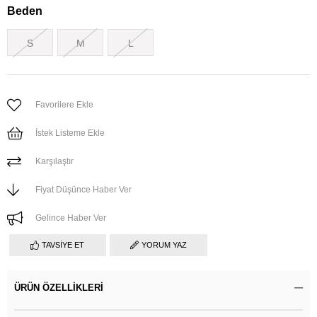
Beden
S
M
L
Favorilere Ekle
İstek Listeme Ekle
Karşılaştır
Fiyat Düşünce Haber Ver
Gelince Haber Ver
TAVSIYE ET
YORUM YAZ
ÜRÜN ÖZELLIKLERI