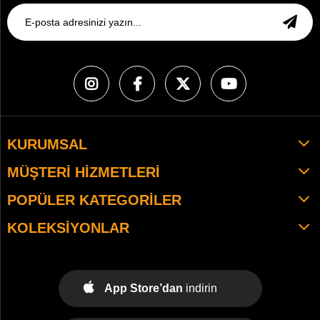
KURUMSAL
MÜŞTERI HIZMETLERI
POPÜLER KATEGORILER
KOLEKSIYONLAR
App Store’dan
indirin