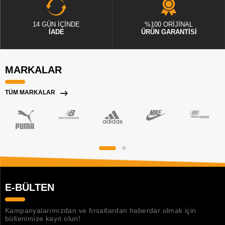
14 GÜN İÇİNDE
%100 ORİJİNAL
İADE
ÜRÜN GARANTİSİ
MARKALAR
TÜM MARKALAR
E-BÜLTEN
Kampanyalarımızdan ve fırsatlardan haberdar olmak için
bültenimize kayıt olun!