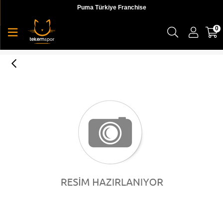
Puma Türkiye Franchise
0
Puma Ignite S S Logo Tee Kadın T-shirt - 51746404