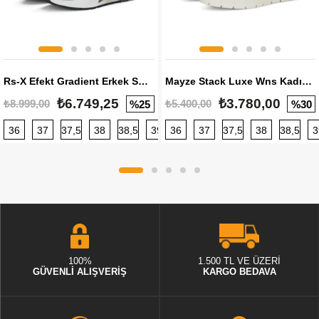
Rs-X Efekt Gradient Erkek Sneaker
Mayze Stack Luxe Wns Kadın Sneaker
₺6.749,25
₺3.780,00
₺8.999,00
₺5.400,00
%25
%30
36
37
37,5
38
38,5
39
36
40
37
40,5
37,5
41
38
42
38,5
42,5
3
100%
1.500 TL VE ÜZERİ
GÜVENLİ ALIŞVERİŞ
KARGO BEDAVA