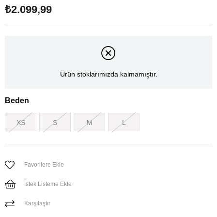
₺2.099,99
Ürün stoklarımızda kalmamıştır.
Beden
XS
S
M
L
Favorilere Ekle
İstek Listeme Ekle
Karşılaştır