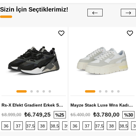
Sizin İçin Seçtiklerimiz!
Rs-X Efekt Gradient Erkek Sneaker
Mayze Stack Luxe Wns Kadın Sneaker
₺6.749,25
₺3.780,00
₺8.999,00
₺5.400,00
%25
%30
36
37
37,5
38
38,5
39
36
40
37
40,5
37,5
41
38
42
38,5
42,5
3