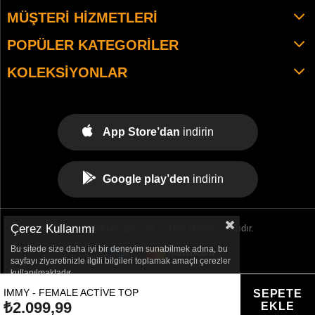
MÜŞTERI HIZMETLERI
POPÜLER KATEGORILER
KOLEKSIYONLAR
App Store’dan
indirin
Google play’den
indirin
Çerez Kullanımı
© 2021 tekemspor.com. - Tüm Hakları Saklıdır.
Bu sitede size daha iyi bir deneyim sunabilmek adına, bu
sayfayı ziyaretinizle ilgili bilgileri toplamak amaçlı çerezler
kullanılmaktadır.
IMMY - FEMALE ACTIVE TOP
₺2.099,99