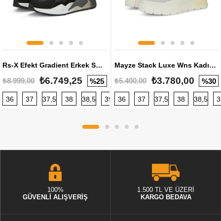
Rs-X Efekt Gradient Erkek Sneaker
Mayze Stack Luxe Wns Kadın Sneaker
₺6.749,25
₺3.780,00
₺8.999,00
₺5.400,00
%25
%30
36
37
37,5
38
38,5
39
36
40
37
40,5
37,5
41
38
42
38,5
42,5
3
100%
1.500 TL VE ÜZERİ
GÜVENLİ ALIŞVERİŞ
KARGO BEDAVA