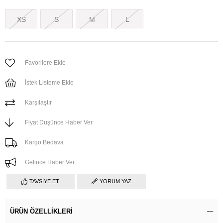
XS
S
M
L
Favorilere Ekle
İstek Listeme Ekle
Karşılaştır
Fiyat Düşünce Haber Ver
Kargo Bedava
Gelince Haber Ver
TAVSIYE ET
YORUM YAZ
ÜRÜN ÖZELLIKLERI