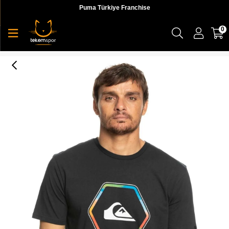
Puma Türkiye Franchise
0
Inshapes M Tees