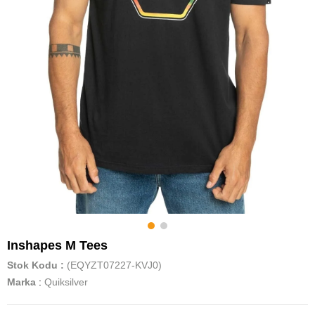
Inshapes M Tees
Stok Kodu
(EQYZT07227-KVJ0)
Marka
:
Quiksilver