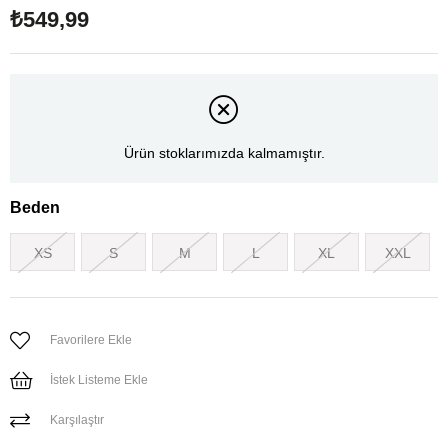
₺549,99
Ürün stoklarımızda kalmamıştır.
Beden
XS
S
M
L
XL
XXL
Favorilere Ekle
İstek Listeme Ekle
Karşılaştır