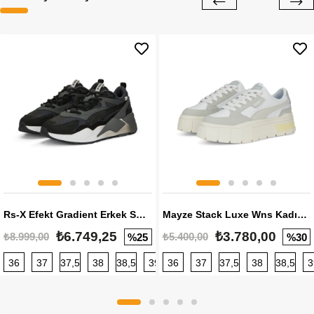
Rs-X Efekt Gradient Erkek Sneaker
Mayze Stack Luxe Wns Kadın Sneaker
₺6.749,25
₺3.780,00
₺8.999,00
₺5.400,00
%25
%30
36
37
37,5
38
38,5
39
36
40
37
40,5
37,5
41
38
42
38,5
42,5
3