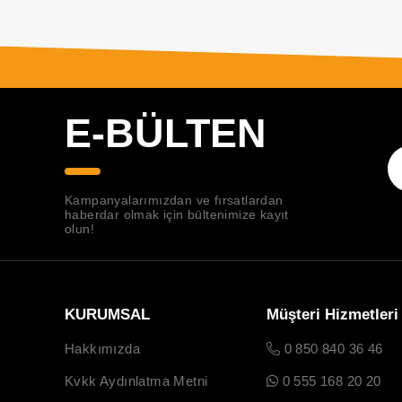
E-BÜLTEN
Kampanyalarımızdan ve fırsatlardan
haberdar olmak için bültenimize kayıt
olun!
KURUMSAL
Müşteri Hizmetleri
Hakkımızda
0 850 840 36 46
Kvkk Aydınlatma Metni
0 555 168 20 20