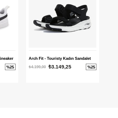
Sneaker
Arch Fit - Touristy Kadın Sandalet
Big
₺3.149,25
₺4.199,00
₺3.1
%25
%25