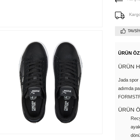
Karg
TAVSI
ÜRÜN ÖZ
ÜRÜN H
Jada spor 
adımda par
FORMSTRIP 
ÜRÜN Ö
Recy
ayak
dönü