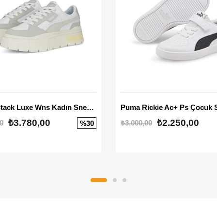
Mayze Stack Luxe Wns Kadın Sneaker
Puma Rickie Ac+ Ps Çocuk 
₺3.780,00
₺2.250,00
0
₺3.000,00
%30