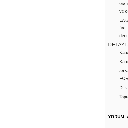
oran
ve d
LWG:
üret
denet
DETAYL
Kauç
Kauç
an v
FOR
Dil 
Top
YORUML