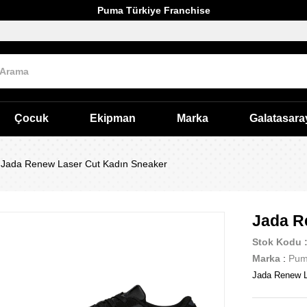
Puma Türkiye Franchise
Çocuk
Ekipman
Marka
Galatasara
Jada Renew Laser Cut Kadın Sneaker
Jada R
Stok Kodu
Marka
:
Pu
Jada Renew L