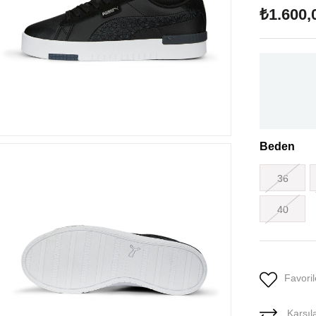
₺1.600,
Beden
36
40
Favoril
Karşıla