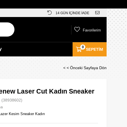
14 GÜN İÇİNDE İADE
Favorilerim
0
y
SEPETIM
< < Önceki Sayfaya Dön
enew Laser Cut Kadın Sneaker
(38938602)
ma
azer Kesim Sneaker Kadın