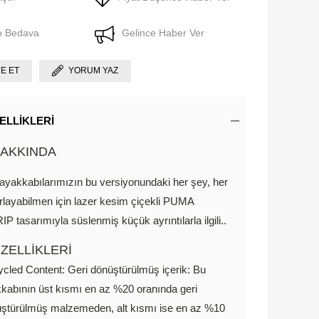
o Bedava
Gelince Haber Ver
YE ET
YORUM YAZ
ELLIKLERI
AKKINDA
ayakkabılarımızın bu versiyonundaki her şey, her
layabilmen için lazer kesim çiçekli PUMA
tasarımıyla süslenmiş küçük ayrıntılarla ilgili..
ZELLİKLERİ
cled Content: Geri dönüştürülmüş içerik: Bu
kabının üst kısmı en az %20 oranında geri
ştürülmüş malzemeden, alt kısmı ise en az %10