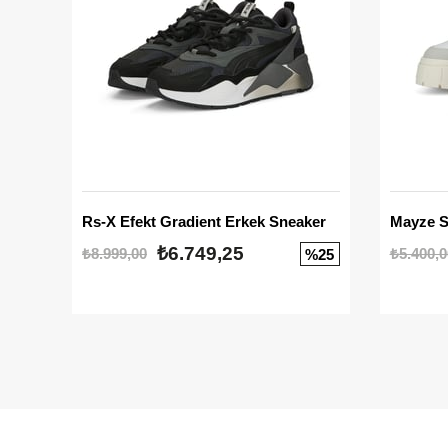
Rs-X Efekt Gradient Erkek Sneaker
₺6.749,25
₺8.999,00
₺5.400,0
%25