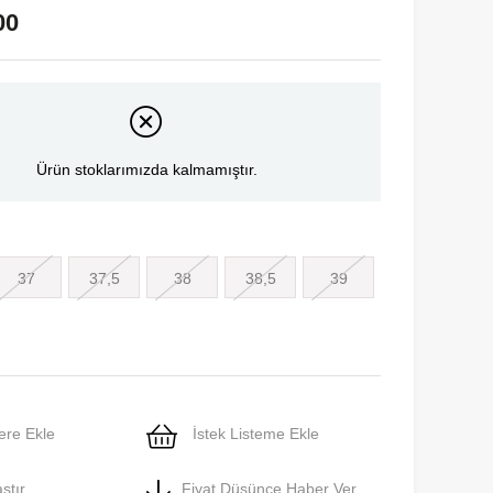
00
Ürün stoklarımızda kalmamıştır.
37
37,5
38
38,5
39
ere Ekle
İstek Listeme Ekle
ştır
Fiyat Düşünce Haber Ver