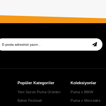
Popüler Kategoriler
Koleksiyonlar
Yeni Sezon Puma Ürünleri
Puma x BMW
Bahar Festivali
Puma x Mercedes