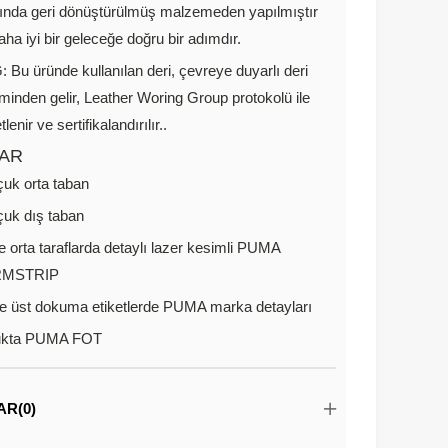
ında geri dönüştürülmüş malzemeden yapılmıştır
aha iyi bir geleceğe doğru bir adımdır.
 Bu üründe kullanılan deri, çevreye duyarlı deri
iminden gelir, Leather Woring Group protokolü ile
lenir ve sertifikalandırılır..
AR
uk orta taban
uk dış taban
e orta taraflarda detaylı lazer kesimli PUMA
MSTRIP
ve üst dokuma etiketlerde PUMA marka detayları
ukta PUMA FOT
AR
(0)