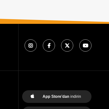
App Store’dan
indirin