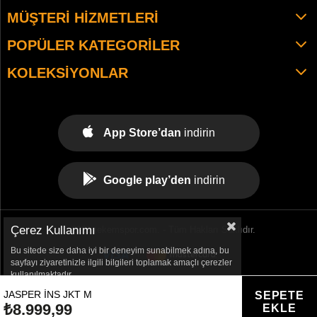
MÜŞTERI HIZMETLERI
POPÜLER KATEGORILER
KOLEKSIYONLAR
App Store’dan
indirin
Google play’den
indirin
Çerez Kullanımı
© 2021 tekemspor.com. - Tüm Hakları Saklıdır.
Bu sitede size daha iyi bir deneyim sunabilmek adına, bu
sayfayı ziyaretinizle ilgili bilgileri toplamak amaçlı çerezler
kullanılmaktadır.
JASPER INS JKT M
₺8.999,99