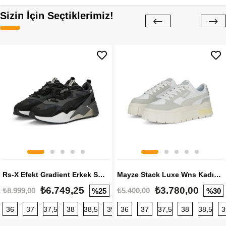
Sizin İçin Seçtiklerimiz!
Rs-X Efekt Gradient Erkek Sneaker
Mayze Stack Luxe Wns Kadın Sneaker
₺6.749,25
₺3.780,00
₺8.999,00
₺5.400,00
%25
%30
36
37
37,5
38
38,5
39
36
40
37
40,5
37,5
41
38
42
38,5
42,5
3