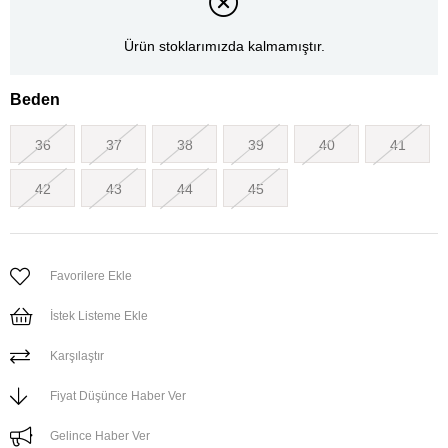
Ürün stoklarımızda kalmamıştır.
Beden
36
37
38
39
40
41
42
43
44
45
Favorilere Ekle
İstek Listeme Ekle
Karşılaştır
Fiyat Düşünce Haber Ver
Gelince Haber Ver