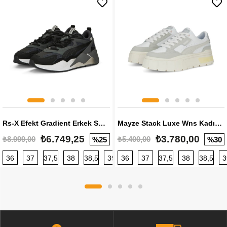
Rs-X Efekt Gradient Erkek Sneaker
Mayze Stack Luxe Wns Kadın Sneaker
₺6.749,25
₺3.780,00
₺8.999,00
₺5.400,00
%25
%30
36
37
37,5
38
38,5
39
36
40
37
40,5
37,5
41
38
42
38,5
42,5
3