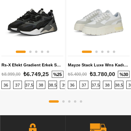
Rs-X Efekt Gradient Erkek Sneaker
Mayze Stack Luxe Wns Kadın Sneaker
₺6.749,25
₺3.780,00
₺8.999,00
₺5.400,00
%25
%30
36
37
37,5
38
38,5
39
36
40
37
40,5
37,5
41
38
42
38,5
42,5
3