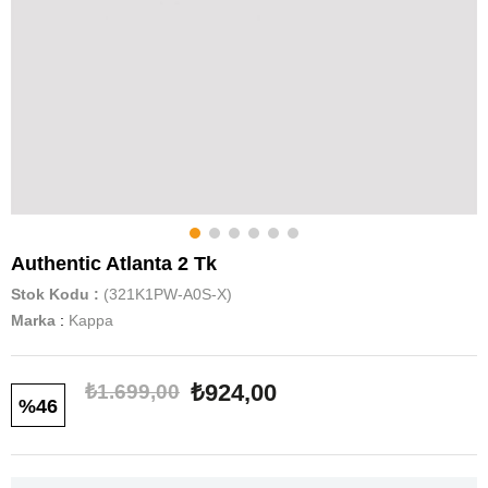
Authentic Atlanta 2 Tk
Stok Kodu
(321K1PW-A0S-X)
Marka
:
Kappa
₺924,00
₺1.699,00
46