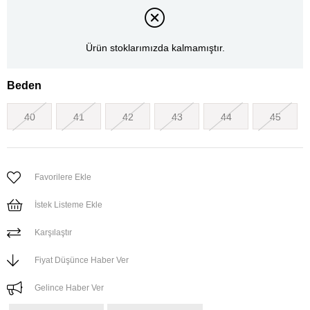
Ürün stoklarımızda kalmamıştır.
Beden
40
41
42
43
44
45
Favorilere Ekle
İstek Listeme Ekle
Karşılaştır
Fiyat Düşünce Haber Ver
Gelince Haber Ver