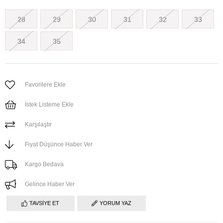
28
29
30
31
32
33
34
35
Favorilere Ekle
İstek Listeme Ekle
Karşılaştır
Fiyat Düşünce Haber Ver
Kargo Bedava
Gelince Haber Ver
TAVSIYE ET
YORUM YAZ