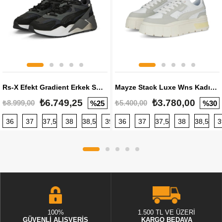
Rs-X Efekt Gradient Erkek Sneaker
Mayze Stack Luxe Wns Kadın Sneaker
₺6.749,25
₺3.780,00
₺8.999,00
₺5.400,00
%25
%30
36
37
37,5
38
38,5
39
36
40
37
40,5
37,5
41
38
42
38,5
42,5
3
100%
1.500 TL VE ÜZERİ
GÜVENLİ ALIŞVERİŞ
KARGO BEDAVA