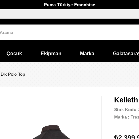
Puma Türkiye Franchise
Çocuk
Ekipman
Marka
Galatasara
 Dlx Polo Top
Kelleth
Stok Kodu
Marka
:
Tre
₺2.399,