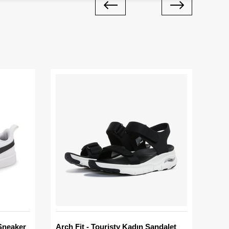
Sneaker
Arch Fit - Touristy Kadın Sandalet
Big