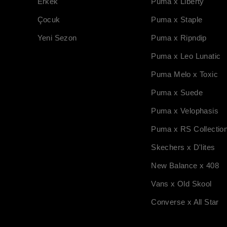
Erkek
Puma x Liberty
Çocuk
Puma x Staple
Yeni Sezon
Puma x Ripndip
Puma x Leo Lunatic
Puma Melo x Toxic
Puma x Suede
Puma x Velophasis
Puma x RS Collectio
Skechers x D'lites
New Balance x 408
Vans x Old Skool
Converse x All Star