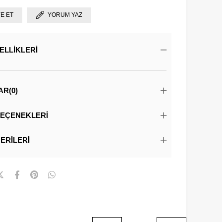
YE ET
YORUM YAZ
ELLIKLERI
AR
(0)
EÇENEKLERI
ERILERI