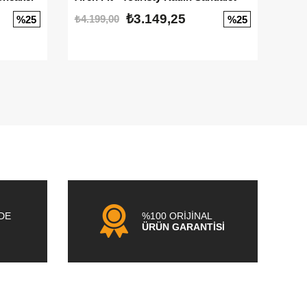
₺3.149,25
₺4.199,00
₺3.1
%25
%25
NDE
%100 ORİJİNAL
ÜRÜN GARANTİSİ