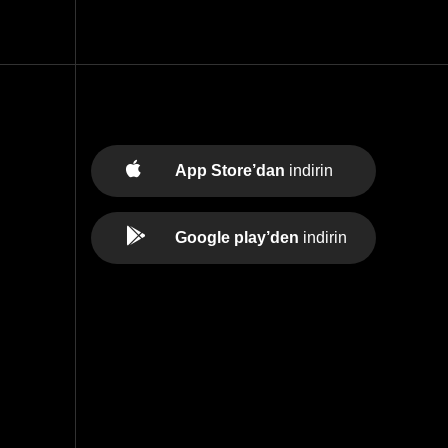
App Store’dan
indirin
Google play’den
indirin