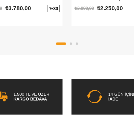
₺3.780,00
₺2.250,00
0
₺3.000,00
%30
1.500 TL VE ÜZERİ
14 GÜN İÇİ
KARGO BEDAVA
İADE