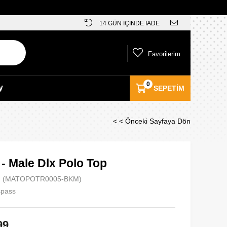
14 GÜN İÇİNDE İADE
Favorilerim
0
y
SEPETIM
< < Önceki Sayfaya Dön
 - Male Dlx Polo Top
(MATOPOTR0005-BKM)
spass
99