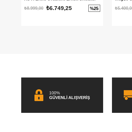
₺6.749,25
₺8.999,00
₺5.400,0
%25
100%
GÜVENLİ ALIŞVERİŞ