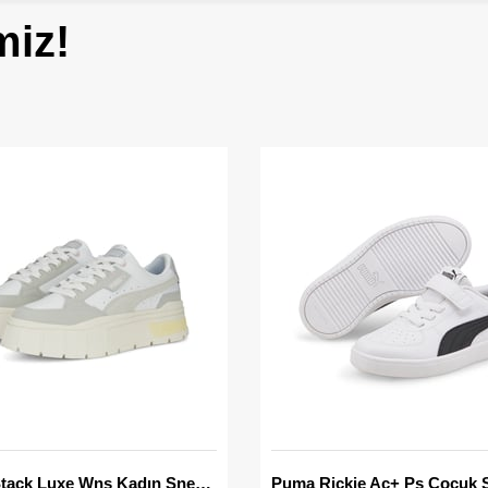
miz!
Mayze Stack Luxe Wns Kadın Sneaker
Puma Rickie Ac+ Ps Çocuk 