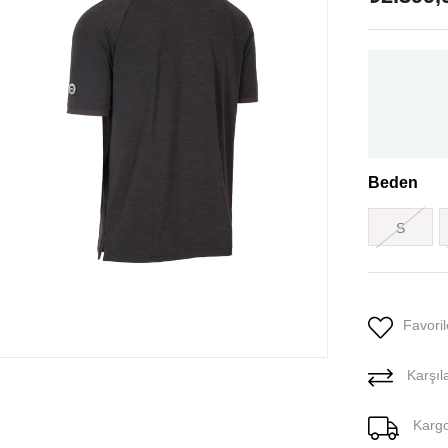
Beden
S
Favoril
Karşıla
Karg