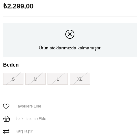
₺2.299,00
Ürün stoklarımızda kalmamıştır.
Beden
S
M
L
XL
Favorilere Ekle
İstek Listeme Ekle
Karşılaştır