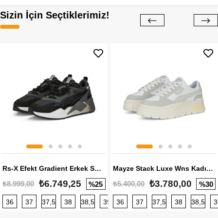
Sizin İçin Seçtiklerimiz!
Rs-X Efekt Gradient Erkek Sneaker
Mayze Stack Luxe Wns Kadın Sneaker
₺6.749,25
₺3.780,00
₺8.999,00
₺5.400,00
%25
%30
36
37
37,5
38
38,5
39
36
40
37
40,5
37,5
41
38
42
38,5
42,5
3