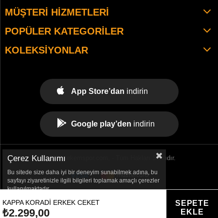
MÜŞTERI HIZMETLERI
POPÜLER KATEGORILER
KOLEKSIYONLAR
App Store’dan
indirin
Google play’den
indirin
Çerez Kullanımı
© 2021 tekemspor.com. - Tüm Hakları Saklıdır.
Bu sitede size daha iyi bir deneyim sunabilmek adına, bu
sayfayı ziyaretinizle ilgili bilgileri toplamak amaçlı çerezler
kullanılmaktadır.
KAPPA KORADI ERKEK CEKET
₺2.299,00