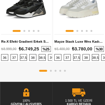
Rs-X Efekt Gradient Erkek Sneaker
Mayze Stack Luxe Wns Kadın Sneaker
₺6.749,25
₺3.780,00
₺8.999,00
₺5.400,00
%25
%30
36
37
37,5
38
38,5
39
36
40
37
40,5
37,5
41
38
42
38,5
42,5
3
100%
1.500 TL VE ÜZERİ
GÜVENLİ ALIŞVERİŞ
KARGO BEDAVA