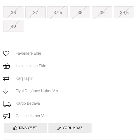
36
37
37,5
38
39
39,5
40
Favorilere Ekle
İstek Listeme Ekle
Karşılaştır
Fiyat Düşünce Haber Ver
Kargo Bedava
Gelince Haber Ver
TAVSIYE ET
YORUM YAZ