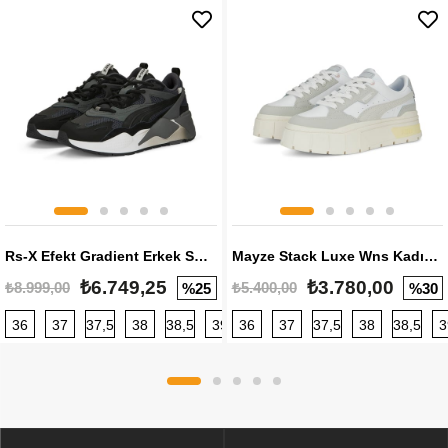
Rs-X Efekt Gradient Erkek Sneaker
Mayze Stack Luxe Wns Kadın Sneaker
₺6.749,25
₺3.780,00
₺8.999,00
₺5.400,00
%25
%30
36
37
37,5
38
38,5
39
36
40
37
40,5
37,5
41
38
42
38,5
42,5
3