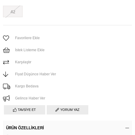
42
Favorilere Ekle
İstek Listeme Ekle
Karşılaştır
Fiyat Düşünce Haber Ver
Kargo Bedava
Gelince Haber Ver
TAVSIYE ET
YORUM YAZ
ÜRÜN ÖZELLIKLERI