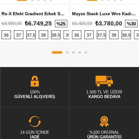
Rs-X Efekt Gradient Erkek Sneaker
Mayze Stack Luxe Wns Kadın Sneaker
₺6.749,25
₺3.780,00
₺8.999,00
₺5.400,00
%25
%30
36
37
37,5
38
38,5
39
36
40
37
40,5
37,5
41
38
42
38,5
42,5
3
100%
1.500 TL VE ÜZERİ
GÜVENLİ ALIŞVERİŞ
KARGO BEDAVA
14 GÜN İÇİNDE
%100 ORİJİNAL
İADE
ÜRÜN GARANTİSİ