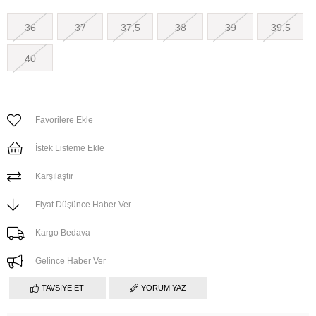
36
37
37,5
38
39
39,5
40
Favorilere Ekle
İstek Listeme Ekle
Karşılaştır
Fiyat Düşünce Haber Ver
Kargo Bedava
Gelince Haber Ver
TAVSIYE ET
YORUM YAZ