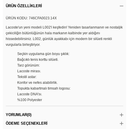
ÜRÜN ÖZELLIKLERI
ÜRÜN KODU: 746CFA0023.14X
Lacoste'un yeni modeli L002'i keşfedin! Yeniden tasarlanmanın ve nostaljik
çekiciliğin bütünlüğünün hala markanın kalbinde yer aldığını
hissedebilirsiniz. L002, günlük ayakkabı için modern bir silüeti renkli
vurgularla birleştiriyor.
Seçkin uygulama gün boyu şıklık:
Bağcıklı tenis korttu silüeti.
Tarz görünüm:
Lacoste mirası.
Tekstil astar:
Konfor ve nefes alabilirlik.
Topukta kabartmalı timsah logosu:
Lacoste DNA'sı.
%100 Polyester
YORUMLAR
(0)
ÖDEME SEÇENEKLERI